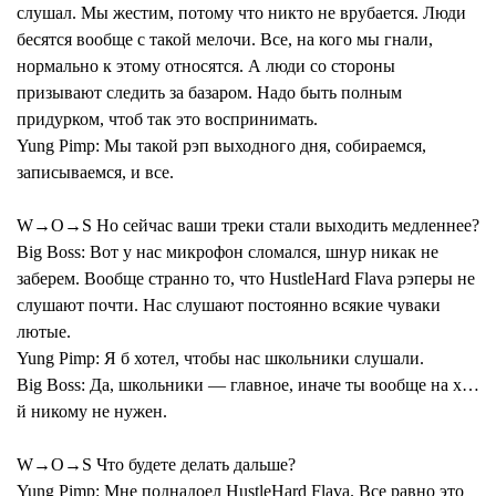
слушал. Мы жестим, потому что никто не врубается. Люди
бесятся вообще с такой мелочи. Все, на кого мы гнали,
нормально к этому относятся. А люди со стороны
призывают следить за базаром. Надо быть полным
придурком, чтоб так это воспринимать.
Yung Pimp:
Мы такой рэп выходного дня, собираемся,
записываемся, и все.
W→O→S Но сейчас ваши треки стали выходить медленнее?
Big Boss:
Вот у нас микрофон сломался, шнур никак не
заберем. Вообще странно то, что HustleHard Flava рэперы не
слушают почти. Нас слушают постоянно всякие чуваки
лютые.
Yung Pimp:
Я б хотел, чтобы нас школьники слушали.
Big Boss:
Да, школьники — главное, иначе ты вообще на х…
й никому не нужен.
W→O→S Что будете делать дальше?
Yung Pimp:
Мне поднадоел HustleHard Flava. Все равно это