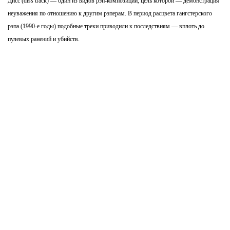
Дисс (diss track) — один из видов рэп-композиции, цель которой — демонстрация
неуважения по отношению к другим рэперам. В период расцвета гангстерского
рэпа (1990-е годы) подобные треки приводили к последствиям — вплоть до
пулевых ранений и убийств.