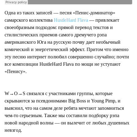
Одна из таких записей — песня «Пенис-доминатор»
самарского коллектива
HustleHard Flava
— привлекает
своеобразным подходом: прямой перевод текстов и
стилистических приемов самого дремучего рэпа
американского Юга на русскую почву дает необычный
комический и энергетический эффект. Притом что именно
эту песню интернет полюбил совершенно случайно; почти
все композиции HustleHard Flava по мощи не уступают
«Пенису».
W→O→S связался с участниками группы, которые
скрываются за псевдонимами Big Boss и Young Pimp, и
выяснил, что на самом деле ребята мечтают запомниться
чем-то серьезным. Также мы составили подборку рэпа
новой народной волны — он вылечит от любых душевных
невзгод.