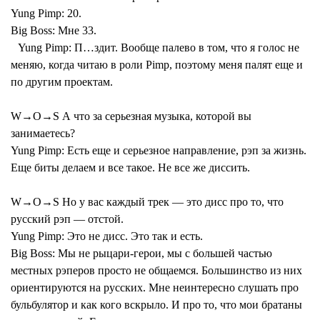
Yung Pimp:
20.
Big Boss:
Мне 33.
Yung Pimp:
П…здит. Вообще палево в том, что я голос не
меняю, когда читаю в роли Pimp, поэтому меня палят еще и
по другим проектам.
W→O→S А что за серьезная музыка, которой вы
занимаетесь?
Yung Pimp:
Есть еще и серьезное направление, рэп за жизнь.
Еще биты делаем и все такое. Не все же диссить.
W→O→S Но у вас каждый трек — это дисс про то, что
русский рэп — отстой.
Yung Pimp:
Это не дисс. Это так и есть.
Big Boss:
Мы не рыцари-герои, мы с большей частью
местных рэперов просто не общаемся. Большинство из них
ориентируются на русских. Мне неинтересно слушать про
бульбулятор и как кого вскрыло. И про то, что мои братаны