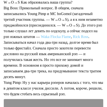
W→O→S Как образовалась ваша группа?
Big Boss:
Прикольный вопрос. В общем, сначала
записывались Young Pimp и MC boGomol (загадочный
третий участник группы. —
W→O→S
), а я к ним незаметно
приджойнился (присоединился. —
W→O→S
). До этого рэп
только слушал лет девять по олдскулу, а сейчас подсел на
рэп южных штатов —
Waka Flocka Flame
,
Rick Ross
.
Записываться начал года два-три назад, долгое время был
только фристайл. Сначала просто захотели перевести
дословно на русский язык американский рэп — и
получилась такая жесть. Но это все не занимает много
времени. В основном я просто прихожу домой и
записываем два-три трека, на придумывание текста тратим
десять минут.
Yung Pimp:
Ну у нас карьера рэперов началась с того, что мы
в девятом классе училок диссили. А потом, короче, решили,
что будем стебать весь серьезный рэп.