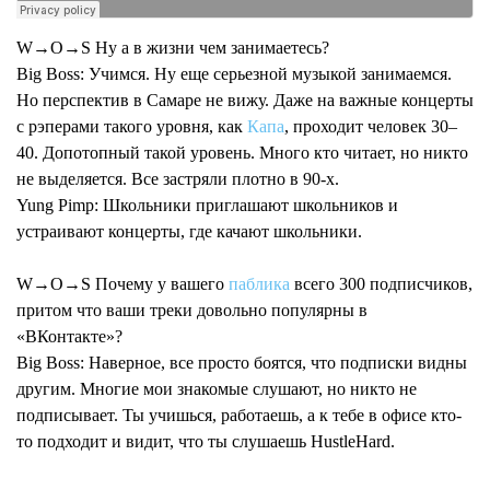
W→O→S Ну а в жизни чем занимаетесь?
Big Boss:
Учимся. Ну еще серьезной музыкой занимаемся.
Но перспектив в Самаре не вижу. Даже на важные концерты
с рэперами такого уровня, как
Капа
, проходит человек 30–
40. Допотопный такой уровень. Много кто читает, но никто
не выделяется. Все застряли плотно в 90-х.
Yung Pimp:
Школьники приглашают школьников и
устраивают концерты, где качают школьники.
W→O→S Почему у вашего
паблика
всего 300 подписчиков,
притом что ваши треки довольно популярны в
«ВКонтакте»?
Big Boss:
Наверное, все просто боятся, что подписки видны
другим. Многие мои знакомые слушают, но никто не
подписывает. Ты учишься, работаешь, а к тебе в офисе кто-
то подходит и видит, что ты слушаешь HustleHard.