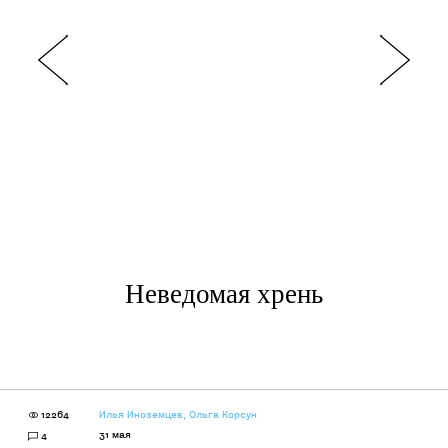
Неведомая хрень
12264
Илья Иноземцев
,
Ольга Корсун
31 мая
4