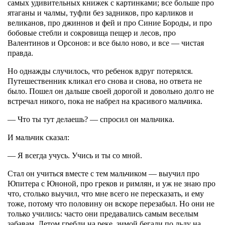
самых удивительных книжек с картинками; все больше про
ятаганы и чалмы, туфли без задников, про карликов и
великанов, про джиннов и фей и про Синие Бороды, и про
бобовые стебли и сокровища пещер и лесов, про
Валентинов и Орсонов: и все было ново, и все — чистая
правда.
Но однажды случилось, что ребенок вдруг потерялся.
Путешественник кликал его снова и снова, но ответа не
было. Пошел он дальше своей дорогой и довольно долго не
встречал никого, пока не набрел на красивого мальчика.
— Что ты тут делаешь? — спросил он мальчика.
И мальчик сказал:
— Я всегда учусь. Учись и ты со мной.
Стал он учиться вместе с тем мальчиком — выучил про
Юпитера с Юноной, про греков и римлян, и уж не знаю про
что, столько выучил, что мне всего не пересказать, и ему
тоже, потому что половину он вскоре перезабыл. Но они не
только учились: часто они предавались самым веселым
забавам. Летом гребли на реке, зимой бегали по льду на