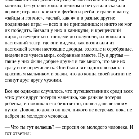
коньках; без устали ходили пешком и без устали скакали
верхом; играли в крикет и футбол и регби; играли в лапту,
«зайцы и гончие», «делай, как я» и в разные другие
подвижные игры — всех и не припомнишь; и никто не мог
их победить. Бывали у них и каникулы, и крещенский
пирог, и вечеринки с танцами до полуночи; их водили в
настоящий театр, где они видели, как возникали из
настоящей земли настоящие дворцы, золотые и серебряные,
видели все чудеса мира, собранные вместе. Ну, а друзья —
такие у них были добрые друзья и так много, что мне их
сразу и не перечислить. Они были все одного возраста с
красивым мальчиком и знали, что до конца своей жизни не
станут друг другу чужими.
Все же однажды случилось, что путешественник среди всех
этих утех вдруг потерял мальчика, как раньше потерял
ребенка, и покликав его безответно, пошел дальше своим
путем. Довольно долго он шел, никого не встречая, пока не
набрел на молодого человека.
— Что ты тут делаешь? — спросил он молодого человека. И
тот ответил: