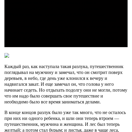
«Посмертные записки Пиквикского клуба» и
«Приключения Оливера Твиста» — и понеслась.
Лейтмотивом всех произведений Диккенса стали
социальная несправедливость и отравляющее свойство
денег. Писатель умер в своем доме после инсульта в 58 лет.
После смерти его слава росла, и через какое-то время он
прослыл олицетворением всего английского. А потом в
честь Диккенса назвали один из кратеров на Меркурии.
Каждый раз, как наступала такая разлука, путешественник
поглядывал на мужчину и замечал, что он смотрит поверх
деревьев, в небо, где день уже клонился к вечеру и
надвигался закат. И еще замечал он, что голова у него
начинает седеть. Но отдыхать подолгу они не могли, потому
что им надо было совершать свое путешествие и
необходимо было все время заниматься делами.
В конце концов разлук было уже так много, что не осталось
при них ни одного ребенка, и шли они теперь втроем —
путешественник, мужчина и женщина. И лес был теперь
желтый; а потом стал бурым; и листья, даже в чаще леса,