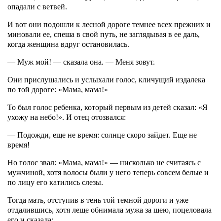
опадали с ветвей.
И вот они подошли к лесной дороге темнее всех прежних и
миновали ее, спеша в свой путь, не заглядывая в ее даль,
когда женщина вдруг остановилась.
— Муж мой! — сказала она. — Меня зовут.
Они прислушались и услыхали голос, кличущий издалека
по той дороге: «Мама, мама!»
То был голос ребенка, который первым из детей сказал: «Я
ухожу на небо!». И отец отозвался:
— Подожди, еще не время: солнце скоро зайдет. Еще не
время!
Но голос звал: «Мама, мама!» — нисколько не считаясь с
мужчиной, хотя волосы были у него теперь совсем белые и
по лицу его катились слезы.
Тогда мать, отступив в тень той темной дороги и уже
отдалившись, хотя леще обнимала мужа за шею, поцеловала
его и сказала: