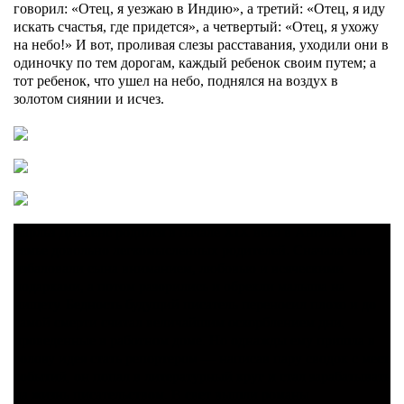
говорил: «Отец, я уезжаю в Индию», а третий: «Отец, я иду
искать счастья, где придется», а четвертый: «Отец, я ухожу
на небо!» И вот, проливая слезы расставания, уходили они в
одиночку по тем дорогам, каждый ребенок своим путем; а
тот ребенок, что ушел на небо, поднялся на воздух в
золотом сиянии и исчез.
Чарльз Диккенс родился в начале XIX века в Англии, в
семье довольно легкомысленных родителей. Сначала они
избаловали сына вниманием, любовью и всяческими
подарками, а потом разорились и обрекли малыша на
нищету. Бедность будущий писатель переносил плохо и до
самой смерти считал величайшим оскорблением дни,
проведенные в работном доме. Но однажды ему пришла в
голову идея стать репортером — написав пару сводок с мест
событий, он попал в литературный круг и стал зарабатывать
на жизнь писательством. В свет вышли романы