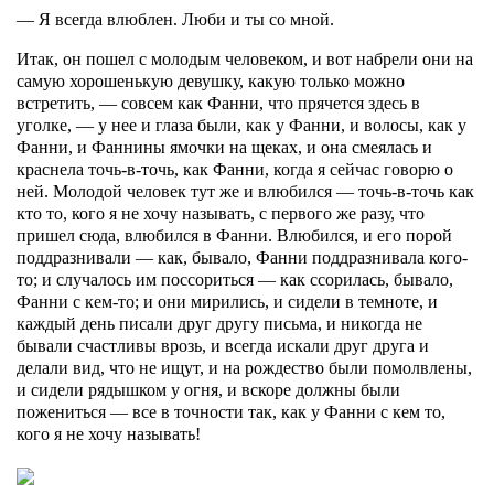
— Я всегда влюблен. Люби и ты со мной.
Итак, он пошел с молодым человеком, и вот набрели они на
самую хорошенькую девушку, какую только можно
встретить, — совсем как Фанни, что прячется здесь в
уголке, — у нее и глаза были, как у Фанни, и волосы, как у
Фанни, и Фаннины ямочки на щеках, и она смеялась и
краснела точь-в-точь, как Фанни, когда я сейчас говорю о
ней. Молодой человек тут же и влюбился — точь-в-точь как
кто то, кого я не хочу называть, с первого же разу, что
пришел сюда, влюбился в Фанни. Влюбился, и его порой
поддразнивали — как, бывало, Фанни поддразнивала кого-
то; и случалось им поссориться — как ссорилась, бывало,
Фанни с кем-то; и они мирились, и сидели в темноте, и
каждый день писали друг другу письма, и никогда не
бывали счастливы врозь, и всегда искали друг друга и
делали вид, что не ищут, и на рождество были помолвлены,
и сидели рядышком у огня, и вскоре должны были
пожениться — все в точности так, как у Фанни с кем то,
кого я не хочу называть!