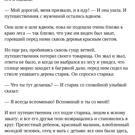
— Мой дорогой, меня призвали, и я иду! — И она ушла. И
путешественник с мужчиной остались вдвоем.
Они шли и шли вдвоем, пока не подошли очень близко к
краю леса — так близко, что уже им виден был закат,
горевший перед ними сквозь деревья красным светом.
Но еще раз, пробиваясь сквозь гущу ветвей,
путешественник потерял своего товарища. Он звал и звал,
ответа не было, и когда он выбрался из лесу и увидел, что
солнце мирно заходит в багряной дали, перед ним сидел на
стволе упавшего дерева старик. Он спросил старика:
— Что ты тут делаешь? — И старик со спокойной улыбкой
сказал:
— Я всегда вспоминаю! Вспоминай и ты со мной!
И вот путешественник сел подле старика, лицом к ясному
закату; и все его друзья тихо возвращались и становились в
круг. Прелестный ребенок, красивый мальчик, влюбленный
молодой человек, отец и мать с детьми: все они были здесь,