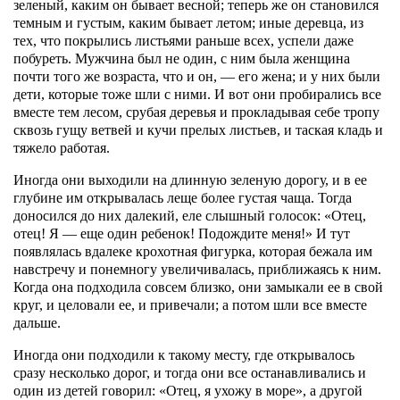
зеленый, каким он бывает весной; теперь же он становился
темным и густым, каким бывает летом; иные деревца, из
тех, что покрылись листьями раньше всех, успели даже
побуреть. Мужчина был не один, с ним была женщина
почти того же возраста, что и он, — его жена; и у них были
дети, которые тоже шли с ними. И вот они пробирались все
вместе тем лесом, срубая деревья и прокладывая себе тропу
сквозь гущу ветвей и кучи прелых листьев, и таская кладь и
тяжело работая.
Иногда они выходили на длинную зеленую дорогу, и в ее
глубине им открывалась леще более густая чаща. Тогда
доносился до них далекий, еле слышный голосок: «Отец,
отец! Я — еще один ребенок! Подождите меня!» И тут
появлялась вдалеке крохотная фигурка, которая бежала им
навстречу и понемногу увеличивалась, приближаясь к ним.
Когда она подходила совсем близко, они замыкали ее в свой
круг, и целовали ее, и привечали; а потом шли все вместе
дальше.
Иногда они подходили к такому месту, где открывалось
сразу несколько дорог, и тогда они все останавливались и
один из детей говорил: «Отец, я ухожу в море», а другой