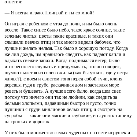
ответил:
— Я всегда играю. Поиграй и ты со мной!
Он играл с ребенком с утра до ночи, и им было очень
весело. Такое синее было небо, такое яркое солнце, такие
зеленые листья, цветы такие красивые, и таких они
слышали певчих птиц и так много видели бабочек, что
лучше и желать нельзя. Так было в хорошую погоду. Когда
же лил дождь, им нравилось следить, как падают капли и
вдыхать свежие запахи. Когда поднимался ветер, было
интересно его слушать и придумывать, что он говорит,
шумно вылетая из своего жилья (как бы узнать, где у ветра
жилье?), с воем и свистом гоня перед собой тучи, клоня
деревья, гудя в трубе, раскачивая дом и заставляя море
реветь и бушевать. А лучше всего было, когда шел снег,
потому что ничего они так не любили, как следить за
белыми хлопьями, падавшими быстро и густо, точно
пушинки с груди миллионов белых птиц; и смотреть на
сугробы — какие они мягкие и глубокие; и слушать тишину
на тропках и дорогах.
У них было множество самых чудесных на свете игрушек и