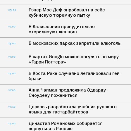
Рэпер Мос Деф опробовал на себе
23:00
кубинскую тюремную пытку
В Калифорнии принудительно
17:00
стерилизуют женщин
В московских парках запретили алкоголь
15:00
В картах Google можно погулять по миру
17:00
«Гарри Поттера»
В Коста-Рике случайно легализовали гей-
14:00
браки
Анна Чапман предложила Эдварду
18:00
Сноудену пожениться
Церковь разработала учебник русского
17:30
языка для гастарбайтеров
Династия Романовых собирается
17:00
вернуться в Россию