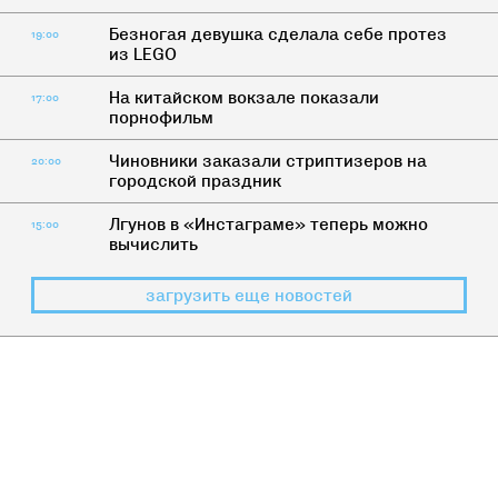
Безногая девушка сделала себе протез
19:00
из LEGO
На китайском вокзале показали
17:00
порнофильм
Чиновники заказали стриптизеров на
20:00
городской праздник
Лгунов в «Инстаграме» теперь можно
15:00
вычислить
загрузить еще новостей
УГАР
>
ЧЕРНЫЙ
Неанонимные алкоголики: до чего
может довести людей спиртное?