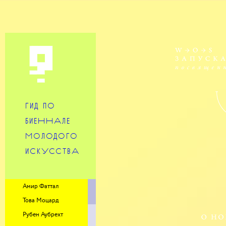
ГИД ПО
БИЕННАЛЕ
МОЛОДОГО
ИСКУССТВА
Амир Фаттал
Това Моцард
Рубен Аубрехт