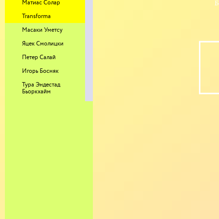
Матиас Солар
Transforma
Масаки Уметсу
Яцек Смолицки
Петер Салай
Игорь Босняк
Тура Эндестад
Бьоркхайм
Рания Беллоу
Сара Декристофоро
Гарет Барнетт
Николай Алексеев
Айатгали Тулеубек
Наталья Исаева
Анетта Мона Киша и
Люсия Ткачова
Роман Мокров