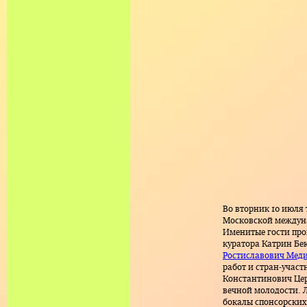
Марина Напрушкина
Тин Тон Чан
Чиприан Мурешан
Группировка «ЗИП»
Harri de Ville
Ерун Моленаар
K-HOLE
Вадим Комиссаров
Нандипа Мнтамбо
Во вторник 10 июля 
Московской междуна
Именитые гости про
куратора Катрин Бе
Ростиславович Мед
работ и стран-участ
Константинович Цер
вечной молодости. 
бокалы спонсорских 