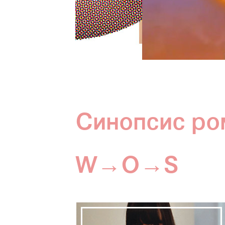
Синопсис ро
W→O→S