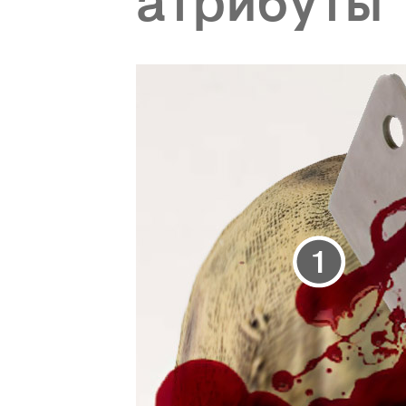
aтрибуты