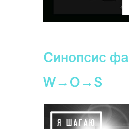
Синопсис фа
W→O→S