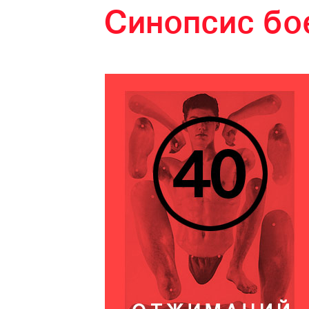
Синопсис б