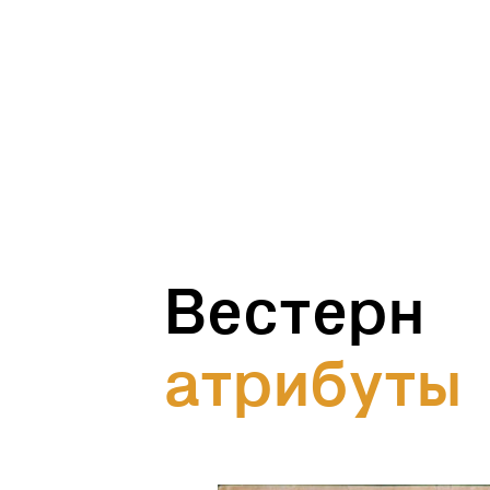
Вестерн
aтрибуты