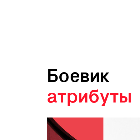
Боевик
aтрибуты