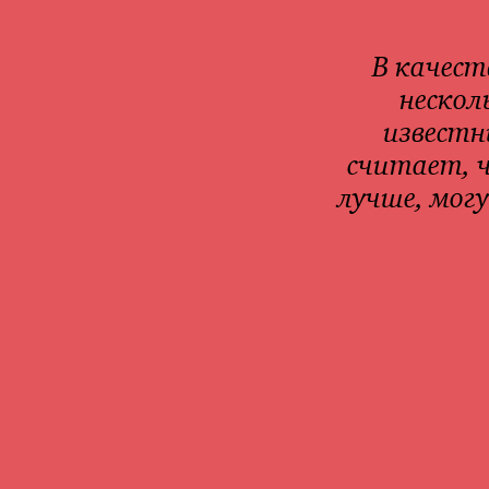
В качес
нескол
известн
считает, ч
лучше, мог