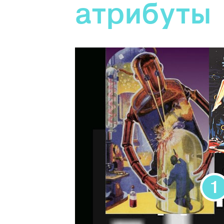
aтрибуты