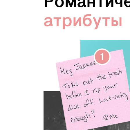
Романтиче
aтрибуты