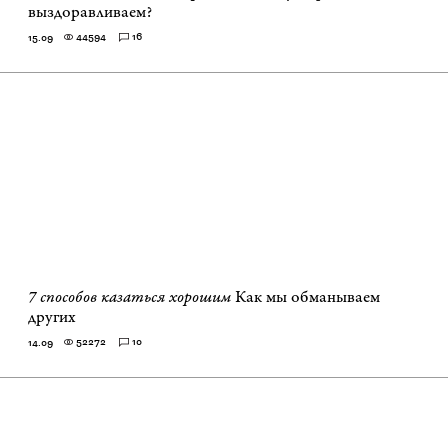
выздоравливаем?
44594
16
15.09
7 способов казаться хорошим
Как мы обманываем
других
52272
10
14.09