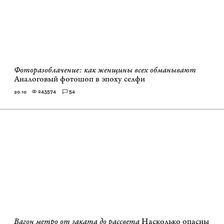
Фоторазоблачение: как женщины всех обманывают
Аналоговый фотошоп в эпоху селфи
243574
54
20.10
Вагон метро от заката до рассвета
Насколько опасны