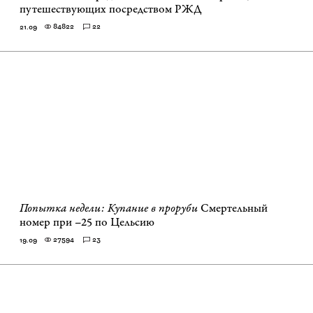
путешествующих посредством РЖД
84822
22
21.09
Попытка недели: Купание в проруби
Смертельный
номер при –25 по Цельсию
27594
23
19.09