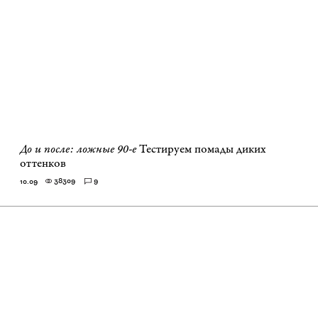
До и после: ложные 90-е
Тестируем помады диких
оттенков
38309
9
10.09