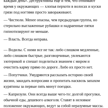
каждый день». Деструктивны еще и тем, что отнимают
время у окружающих — хлопья перхоти в волосах и куски
грязи под ногтями просто завораживают.
— Чистюли.
Менее опасны, чем предыдущая группа, но
стерильно выглаженные рубашки и надраенные пятки
гипнотизируют не меньше.
— Власть.
Всегда неправа.
— Водилы.
С ними все не так: либо слишком медленные,
либо слишком быстрые, разговорчивые, увлекаются
эзотерикой
и спешат поделиться знанием с миром и
очистить карму прямо по дороге. Либо их просто нет.
— Попутчики.
Умудряются рассказать историю своей
жизни, закидать вопросами и пропитать насквозь запахом
курятины за первые пять минут поездки.
— Капризули.
Они всегда выше чего-то: долгой прогулки,
обычной еды, дешевого алкоголя. Ставят в неловкое
положение окружающих, ведут за собой неразумные массы.