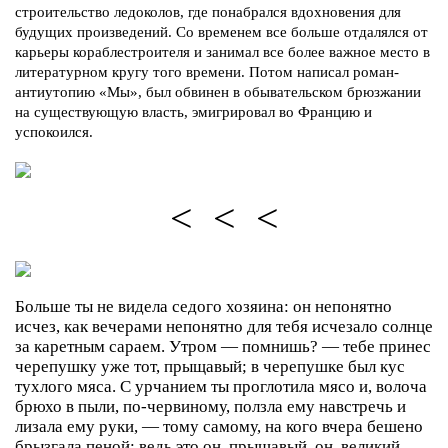
строительство ледоколов, где понабрался вдохновения для
будущих произведений. Со временем все больше отдалялся от
карьеры кораблестроителя и занимал все более важное место в
литературном кругу того времени. Потом написал роман-
антиутопию «Мы», был обвинен в обывательском брюзжании
на существующую власть, эмигрировал во Францию и
успокоился.
< < <
Больше ты не видела седого хозяина: он непонятно
исчез, как вечерами непонятно для тебя исчезало солнце
за каретным сараем. Утром — помнишь? — тебе принес
черепушку уже тот, прыщавый; в черепушке был кус
тухлого мяса. С урчанием ты проглотила мясо и, волоча
брюхо в пыли, по-червиному, ползла ему навстречь и
лизала ему руки, — тому самому, на кого вчера бешено
брызгала пеной: ведь это он, прыщавый, он, великий,