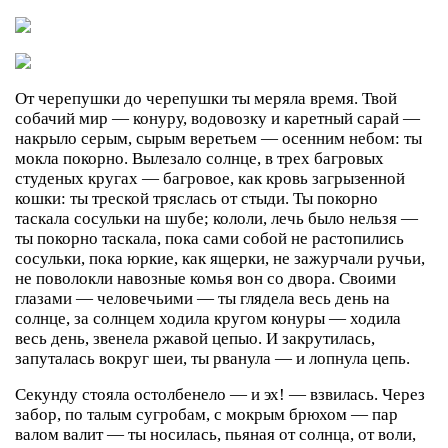
От черепушки до черепушки ты меряла время. Твой
собачий мир — конуру, водовозку и каретный сарай —
накрыло серым, сырым веретьем — осенним небом: ты
мокла покорно. Вылезало солнце, в трех багровых
студеных кругах — багровое, как кровь загрызенной
кошки: ты треской тряслась от стыди. Ты покорно
таскала сосульки на шубе; кололи, лечь было нельзя —
ты покорно таскала, пока сами собой не растопились
сосульки, пока юркие, как ящерки, не зажурчали ручьи,
не поволокли навозные комья вон со двора. Своими
глазами — человечьими — ты глядела весь день на
солнце, за солнцем ходила кругом конуры — ходила
весь день, звенела ржавой цепыо. И закрутилась,
запуталась вокруг шеи, ты рванула — и лопнула цепь.
Секунду стояла остолбенело — и эх! — взвилась. Через
забор, по талым сугробам, с мокрым брюхом — пар
валом валит — ты носилась, пьяная от солнца, от воли,