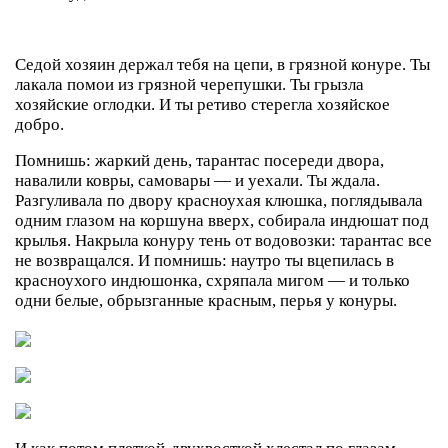
Седой хозяин держал тебя на цепи, в грязной конуре. Ты
лакала помои из грязной черепушки. Ты грызла
хозяйские оглодки. И ты ретиво стерегла хозяйское
добро.
Помнишь: жаркий день, тарантас посереди двора,
навалили ковры, самовары — и уехали. Ты ждала.
Разгуливала по двору красноухая клюшка, поглядывала
одним глазом на коршуна вверх, собирала индюшат под
крылья. Накрыла конуру тень от водовозки: тарантас все
не возвращался. И помнишь: наутро ты вцепилась в
красноухого индюшонка, схряпала мигом — и только
одни белые, обрызганные красным, перья у конуры.