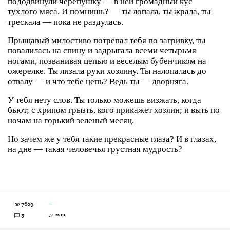
пододвинули черепушку — в ней громадный кус
тухлого мяса. И помнишь? — ты лопала, ты жрала, ты
трескала — пока не раздулась.
Прыщавый милостиво потрепал тебя по загривку, ты
повалилась на спину и задрыгала всеми четырьмя
ногами, позванивая цепью и веселым бубенчиком на
ожерелке. Ты лизала руки хозяину. Ты налопалась до
отвалу — и что тебе цепь? Ведь ты — дворняга.
У тебя нету слов. Ты только можешь визжать, когда
бьют; с хрипом грызть, кого прикажет хозяин; и выть по
ночам на горький зеленый месяц.
Но зачем же у тебя такие прекрасные глаза? И в глазах,
на дне — такая человечья грустная мудрость?
7609
—
31 мая
3