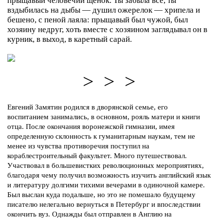
прыщавый человечий щенок. Ты забыла все, ты
вздыбилась на дыбы — душил ожерелок — хрипела и
бешено, с пеной лаяла: прыщавый был чужой, был
хозяину недруг, хоть вместе с хозяином заглядывал он в
курник, в выход, в каретный сарай.
> > >
Евгений Замятин родился в дворянской семье,
его
воспитанием занимались, в основном, рояль матери и книги
отца. После окончания воронежской гимназии, имея
определенную склонность к гуманитарным наукам, тем не
менее из чувства противоречия поступил на
кораблестроительный факультет. Много путешествовал.
Участвовал в большевистких революционных мероприятиях,
благодаря чему получил возможность изучить английский язык
и литературу долгими тихими вечерами в одиночной камере.
Был выслан куда подальше, но это не помешало будущему
писателю нелегально вернуться в Петербург и впоследствии
окончить вуз. Однажды был отправлен в Англию на