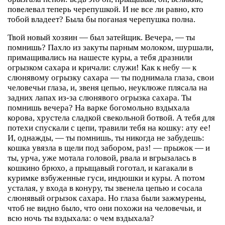
повелевал теперь черепушкой. И не все ли равно, кто
тобой владеет? Была бы поганая черепушка полна.
Твой новый хозяин — был затейщик. Вечера, — ты
помнишь? Пахло из закуты парным молоком, шуршали,
примащивались на нашесте куры, а тебя дразнили
огрызком сахара и кричали: служи! Как к небу — к
слюнявому огрызку сахара — ты поднимала глаза, свои
человечьи глаза, и, звеня цепью, неуклюже плясала на
задних лапах из-за слюнявого огрызка сахара. Ты
помнишь вечера? На варке богомольно вздыхала
корова, хрустела сладкой свекольной ботвой. А тебя для
потехи спускали с цепи, травили тебя на кошку: ату ее!
И, однажды, — ты помнишь, ты никогда не забудешь:
кошка увязла в щели под забором, раз! — прыжок — и
ты, урча, уже мотала головой, рвала и вгрызалась в
кошкино брюхо, а прыщавый гоготал, и кагакали в
куримке взбуженные гуси, индюшки и куры. А потом
усталая, у входа в конуру, ты звенела цепью и сосала
слюнявый огрызок сахара. Но глаза были зажмурены,
чтоб не видно было, что они похожи на человечьи, и
всю ночь ты вздыхала: о чем вздыхала?