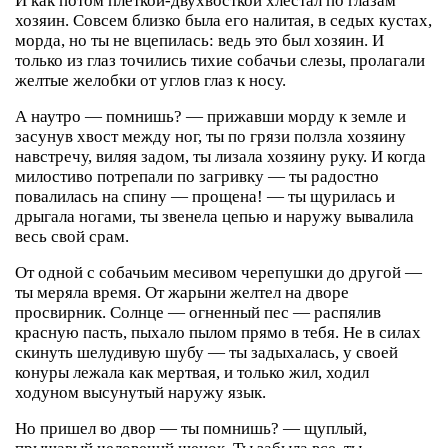
И как потом плеткой-двухвосткой хлестал по глазам
хозяин. Совсем близко была его налитая, в седых кустах,
морда, но ты не вцепилась: ведь это был хозяин. И
только из глаз точились тихие собачьи слезы, пролагали
желтые желобки от углов глаз к носу.
А наутро — помнишь? — прижавши морду к земле и
засунув хвост между ног, ты по грязи ползла хозяину
навстречу, виляя задом, ты лизала хозяину руку. И когда
милостиво потрепали по загривку — ты радостно
повалилась на спину — прощена! — ты щурилась и
дрыгала ногами, ты звенела цепью и наружу вывалила
весь свой срам.
От одной с собачьим месивом черепушки до другой —
ты меряла время. От жарыни желтел на дворе
просвирник. Солнце — огненный пес — распялив
красную пасть, пыхало пылом прямо в тебя. Не в силах
скинуть шелудивую шубу — ты задыхалась, у своей
конуры лежала как мертвая, и только жил, ходил
ходуном высунутый наружу язык.
Но пришел во двор — ты помнишь? — щуплый,