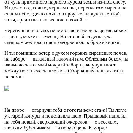
от чуть приметного парного курева земли из-под снегу.
И где-то под голым, черным еще, переплетом сирени на
синем небе, где-то ночью в проулке, на кучах теплой
золы, среди пьяных весною и волей…
Черепушки не было, нечем было измерить время: может
— день, может — месяц. Но это не был день: уж
слишком жестоко голод закорючивал в брюхе кишки.
И ты помнишь: ветер с духом горьких сиреневых почек,
на заборе — взгальный галочий гам. Облезлым боком ты
вжималась в самый мокрый забор и, засунув хвост
между ног, плелась, плелась. Оборванная цепь лязгала
по земи.
На дворе — огарнули тебя с гоготаньем: ага-а! Ты легла
у старой конуры и подставила шею. Прыщавый напялил
на тебя новый, сверкающий ожерелок — с веселым,
звонким бубенчиком — и новую цепь. К морде