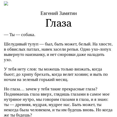
Евгений Замятин
Глаза
— Ты — собака.
Шелудивый тулуп — был, быть может, белый. На хвосте,
в обвислых патлах, навек засели репьи. Одно ухо-лопух
вывернуто наизнанку, и нет сноровки даже наладить
ухо.
У тебя нету слов: ты можешь только визжать, когда
бьют; до хрипу брехать, когда велит хозяин; и выть по
ночам на зеленый горький месяц.
Но глаза… зачем у тебя такие прекрасные глаза?
Поднимаешь глаза вверх, глядишь глазами в самое мое
нутряное нутро, мы говорим глазами в глаза, и я знаю:
ты — древняя, мудрая, мудрее нас. Быть может, ты
некогда была человеком, и ты им будешь вновь. Но когда
же ты будешь?