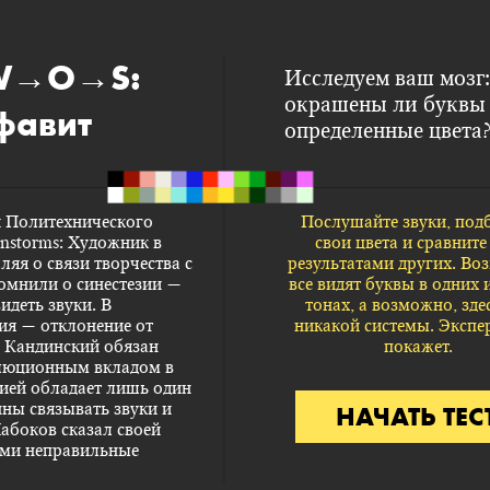
 W→O→S:
Исследуем ваш мозг:
окрашены ли буквы
фавит
определенные цвета
и Политехнического
Послушайте звуки, под
nstorms: Художник в
свои цвета и сравните 
ляя о связи творчества с
результатами других. Во
помнили о
синестезии
—
все видят буквы в одних 
идеть звуки. В
тонах, а возможно, зде
ия — отклонение от
никакой системы. Экспе
 Кандинский
обязан
покажет.
люционным вкладом в
зией обладает лишь один
нны связывать звуки и
НАЧАТЬ ТЕС
абоков сказал своей
ками неправильные