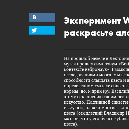
Эксперимент
раскрасьте ал
На прошлой неделе в Лектори
музея прошел
симпозиум «Brai
контексте нейронаук»
. Размыш
исследованиями мозга, мы вс
способности слышать цвета и в
определенном смысле синестез
нормы, но, к примеру,
Василий
этому отклонению своим рево
искусство. Подлинной синесте
из 25 000, однако многие скло
цвета (семилетний Владимир Н
матери, что у его букв с куби
цвета).