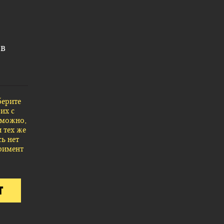
 в
?
берите
их с
зможно,
и тех же
сь нет
римент
Т