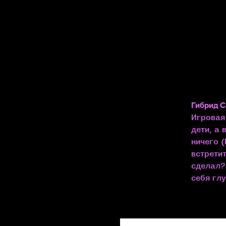
Гибрид С
Игровая
дети, а 
ничего (
встрети
сделал?
себя глу