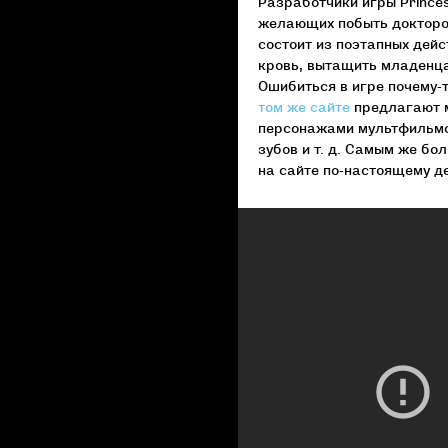
Разработчики игры Prince
желающих побыть доктором
состоит из поэтапных дей
кровь, вытащить младенца
Ошибиться в игре почему-
том же сайте
предлагают м
персонажами мультфильмов
зубов и т. д. Самым же б
на сайте по-настоящему де