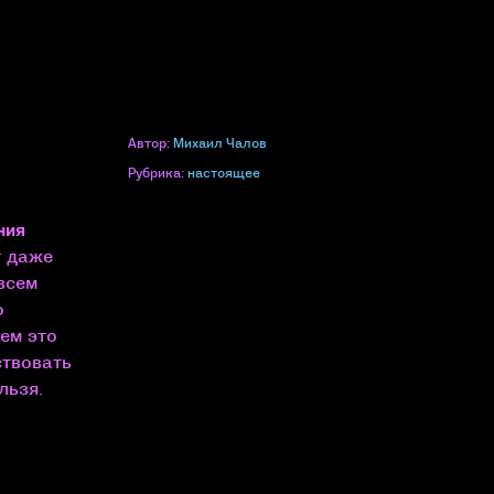
Автор:
Михаил Чалов
Рубрика:
настоящее
ния
т даже
всем
о
ем это
ствовать
льзя.