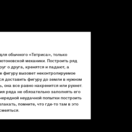
для обычного «Тетриса», только
ьютоновской механики. Построить ряд
руг о друга, кренятся и падают, а
те фигуру вызовет неконтролируемое
ся доставить фигуру до земли в нужном
 она все равно накренится или рухнет.
ия ряда не обязательно заполнять его
очередной неудачной попытки построить
лакать, помните, что где-то там в это
смеяться.