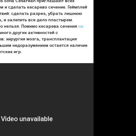
ss Sofia Cesarean приглашают всех
 и сделать кесарево сечение. Геймплей
ствий: сделать разрез, убрать лишнюю
, и залепить все дело пластырем.
то нельзя. Помимо кесарева сечения
на
ного других активностей с
: хирургия мозга, трансплантация
ольшим недоразумением остается наличие
тских игр.