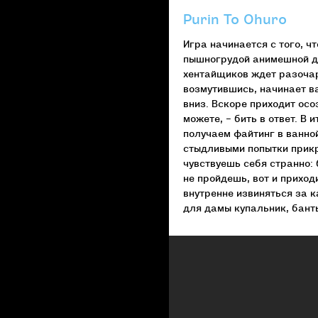
Purin To Ohuro
Игра начинается с того, ч
пышногрудой анимешной де
хентайщиков ждет разочар
возмутившись, начинает ва
вниз. Вскоре приходит осо
можете, – бить в ответ. В
получаем файтинг в ванно
стыдливыми попытки прикры
чувствуешь себя странно: 
не пройдешь, вот и приход
внутренне извиняться за 
для дамы купальник, банты