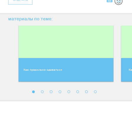
ОТВЕТИТЬ
материалы по теме:
Как правильно одеваться
Ка
Воскресная библиотека:
Государство как насильник