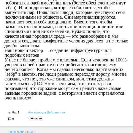
небогатых людей вместе выпить (более обеспеченные идут
в бар). Или подростков, которые собираются, чтобы
выпустить пар. Появляются люди, которые чувствуют себя
исключенными из общества. Они маргинализируются,
начинают вести себя асоциально. Вместо того чтобы
называть их гопниками, гонять при помощи полиции или
спиливать из-под них скамейки, нужно понять, что
качественная городская среда — это разнообразие и мы
должны создавать комфортные условия для всех, а не только
для большинства.
Наш новый вектор — создание инфраструктуры для
подобных изгоев.
У нас не бывает проблем с властями. Если человек на 100%
уверен в своей правоте и не прибегает к насилию, ему
нечего бояться. Когда мы сделали несколько партизанских
"зебр" в местах, где люди реально переходят дорогу, многие
сказали, что нет, это уже слишком, мол, этим должны
заниматься в ДПС. Но мы считаем, что это как раз и
показывает, что горожане могут сами решать даже самые
важные городские задачи, с которыми власти справляются
очень плохо».
8428
Александра Добрянская
1 августа
0
поделиться: