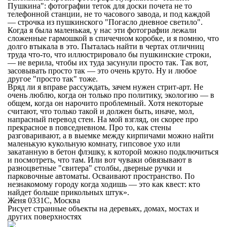
Пушкина
": фотографии теток для доски почета не то
телефонной станции, не то часового завода, и под каждой
— строчка из пушкинского "Погасло дневное светило".
Когда я была маленькая, у нас эти фотографии лежали
сложенные гармошкой в спичечном коробке, и я помню, что
долго втыкала в это. Пыталась найти в чертах отличниц
труда что-то, что иллюстрировало бы пушкинские строки,
— не верила, чтобы их туда засунули просто так. Так вот,
засовывать просто так — это очень круто. Ну и любое
другое "просто так" тоже.
Вряд ли я вправе рассуждать, зачем нужен стрит-арт. Не
очень люблю, когда он только про политику, экологию — в
общем, когда он нарочито проблемный. Хотя некоторые
считают, что только такой и должен быть, иначе, мол,
напрасный перевод стен. На мой взгляд, он скорее про
прекрасное в повседневном. Про то, как стены
разговаривают, а в выемке между кирпичами можно найти
маленькую кукольную комнату, гипсовое ухо или
закатанную в бетон флэшку, к которой можно подключиться
и посмотреть, что там. Или вот чуваки обвязывают в
разноцветные "свитера" столбы, дверные ручки и
парковочные автоматы. Осваивают пространство. По
незнакомому городу когда ходишь — это как квест: кто
найдет больше прикольных штук».
Женя 0331C, Москва
Рисует странные объекты на деревьях, домах, мостах и
других поверхностях