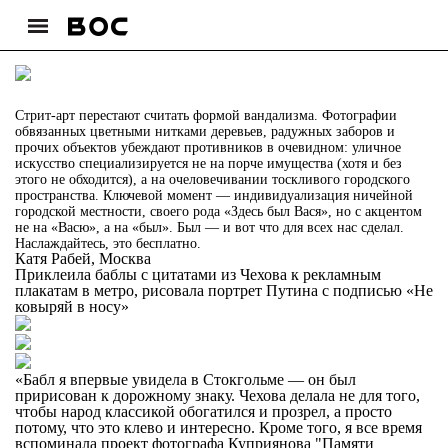
Стрит-арт перестают считать формой вандализма. Фотографии
обвязанных цветными нитками деревьев, радужных заборов и
прочих объектов убеждают противников в очевидном: уличное
искусство специализируется не на порче имущества (хотя и без
этого не обходится), а на очеловечивании
тоскливого
городского
пространства. Ключевой момент — индивидуализация ничейной
городской местности, своего рода «Здесь был Вася», но с акцентом
не на «Васю», а на «был». Был — и вот что для всех нас сделал.
Наслаждайтесь, это бесплатно.
Катя Рабей, Москва
Приклеила баблы с цитатами из Чехова к рекламным
плакатам в метро, рисовала портрет Путина с подписью «Не
ковыряй в носу»
«Бабл я впервые увидела в Стокгольме — он был
пририсован к дорожному знаку. Чехова делала не для того,
чтобы народ классикой обогатился и прозрел, а просто
потому, что это клево и интересно. Кроме того, я все время
вспоминала проект фотографа Куприянова "
Памяти