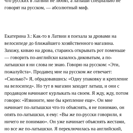
что русских в Латвии не любят, а латыши специально не
говорят на русском, — абсолютный миф.
Екатерина З.:
Как-то в Латвии я поехала за дровами на
велосипеде до ближайшего хозяйственного магазина.
Захожу, киваю на дрова, стараюсь открывать рот поменьше
— говорить по-английски казалось диковатым, а по-
латышски я ни слова не знаю. Говорю на русском: «Эти,
пожалуйста». Продавец мне на русском же отвечает:
«Сколько?» Я, обрадовавшись: «Одну упаковку и крепление
на велосипед». Но тут в магазин заходит латыш, и они с
продавцом начинают курлыкать на своем. Я жду, жду, потом
говорю: «Извините, мне бы крепление еще». Он мне
начинает по-латышски что-то объяснять, я не понимаю, он
опять по-латышски, я ему: «Вы же по-русски говорили, я
ничего не понимаю». Он уже начинает объяснять жестами,
но все же по-латышски. Я переключилась на английский,