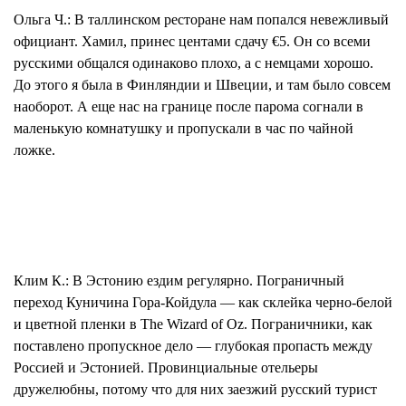
Ольга Ч.:
В таллинском ресторане нам попался невежливый
официант. Хамил, принес центами сдачу €5. Он со всеми
русскими общался одинаково плохо, а с немцами хорошо.
До этого я была в Финляндии и Швеции, и там было совсем
наоборот. А еще нас на границе после парома согнали в
маленькую комнатушку и пропускали в час по чайной
ложке.
Клим К.:
В Эстонию ездим регулярно. Пограничный
переход Куничина Гора-Койдула — как склейка черно-белой
и цветной пленки в The Wizard of Oz. Пограничники, как
поставлено пропускное дело — глубокая пропасть между
Россией и Эстонией. Провинциальные отельеры
дружелюбны, потому что для них заезжий русский турист