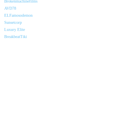
Brokenmachinefilms
AVD78
ELFamosodemon
Sunsetcorp
Luxury Elite
BreakbeatTiki