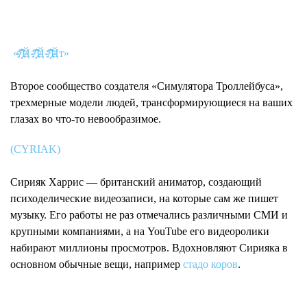
«҂҃҄҅҆҇҈҉Ҋ ҂҃҄҅҆҇҈҉Ҋ ҂҃҄҅҆҇҈҉Ҋт»
Второе сообщество создателя «Симулятора Троллейбуса»,
трехмерные модели людей, трансформирующиеся на ваших
глазах во что-то невообразимое.
(CYRIAK)
Сирияк Харрис — британский аниматор, создающий
психоделические видеозаписи, на которые сам же пишет
музыку. Его работы не раз отмечались различными СМИ и
крупными компаниями, а на YouTube его видеоролики
набирают миллионы просмотров. Вдохновляют Сирияка в
основном обычные вещи, например
стадо коров
.