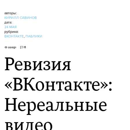
авторы:
КИРИЛЛ САВИНОВ
дата:
24 МАЯ
рубрика:
ВКОНТАКТЕ
,
ПАБЛИКИ
22051
6
Ревизия
«ВКонтакте»:
Нереальные
видео