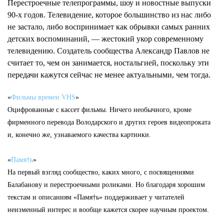
Перестроечные телепрограммы, шоу и новостные выпуски
90-х годов. Телевидение, которое большинство из нас либо
не застало, либо воспринимает как обрывки самых ранних
детских воспоминаний, — жестокий укор современному
телевидению. Создатель сообщества Александр Павлов не
считает то, чем он занимается, ностальгией, поскольку эти
передачи кажутся сейчас не менее актуальными, чем тогда.
«
Фильмы времен VHS
»
Оцифрованные с кассет фильмы. Ничего необычного, кроме
фирменного перевода Володарского и других героев видеопроката
и, конечно же, узнаваемого качества картинки.
«
Памя†ь
»
На первый взгляд сообщество, каких много, с посвящениями
Балабанову и перестроечными роликами. Но благодаря хорошим
текстам и описаниям «Памя†ь» поддерживает у читателей
неизменный интерес и вообще кажется скорее научным проектом.