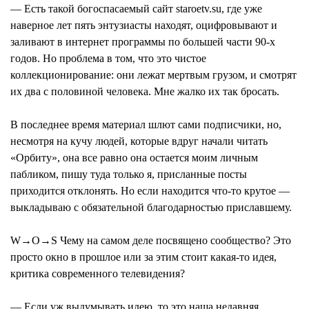
— Есть такой богоспасаемый сайт staroetv.su, где уже
наверное лет пять энтузиасты находят, оцифровывают и
заливают в интернет программы по большей части 90-х
годов. Но проблема в том, что это чистое
коллекционирование: они лежат мертвым грузом, и смотрят
их два с половиной человека. Мне жалко их так бросать.
В последнее время материал шлют сами подписчики, но,
несмотря на кучу людей, которые вдруг начали читать
«Орбиту», она все равно она остается моим личным
пабликом, пишу туда только я, присланные посты
приходится отклонять. Но если находится что-то крутое —
выкладываю с обязательной благодарностью приславшему.
W→O→S Чему на самом деле посвящено сообщество? Это
просто окно в прошлое или за этим стоит какая-то идея,
критика современного телевидения?
— Если уж выдумывать идею, то это наша недавняя