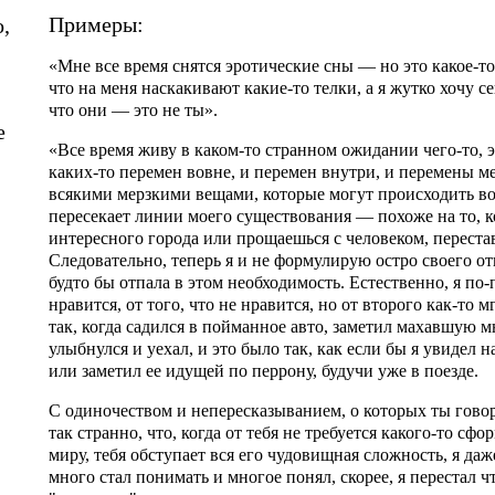
Примеры:
,
«Мне все время снятся эротические сны — но это какое-т
что на меня наскакивают какие-то телки, а я жутко хочу с
что они — это не ты».
е
«Все время живу в каком-то странном ожидании чего-то,
каких-то перемен вовне, и перемен внутри, и перемены м
всякими мерзкими вещами, которые могут происходить вок
пересекает линии моего существования — похоже на то, к
интересного города или прощаешься с человеком, переста
Следовательно, теперь я и не формулирую остро своего о
будто бы отпала в этом необходимость. Естественно, я по-
нравится, от того, что не нравится, но от второго как-то
так, когда садился в пойманное авто, заметил махавшую мн
улыбнулся и уехал, и это было так, как если бы я увидел
или заметил ее идущей по перрону, будучи уже в поезде.
С одиночеством и непересказыванием, о которых ты говор
так странно, что, когда от тебя не требуется какого-то с
миру, тебя обступает вся его чудовищная сложность, я даже
много стал понимать и многое понял, скорее, я перестал 