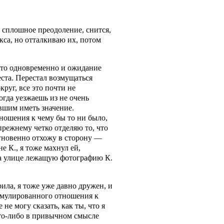
о сплошное преодоление, снится,
екса, но отталкиваю их, потом
 это одновременно и ожидание
еста. Перестал возмущаться
руг, все это почти не
огда уезжаешь из не очень
вшим иметь значение.
тношения к чему бы то ни было,
прежнему четко отделяю то, что
 мгновенно отхожу в сторону —
е К., я тоже махнул ей,
 на улице лежащую фотографию К.
ила, я тоже уже давно дружен, и
формулированного отношения к
 не могу сказать, как ты, что я
что-либо в привычном смысле