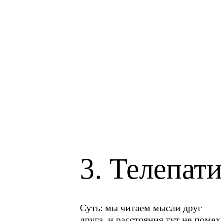
3. Телепат
Суть:
мы читаем мысли друг
друга, и расстояния тут не помех