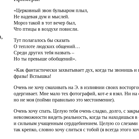
«Церковный звон бульваром плыл,
Не надевая дум и мыслей.
Мороз такой в тот вечер был,
Что птицы в воздухе повисли.
,
Тут полагалось бы сказать
О теплоте людских общений…
Среди других тебя назвать –
Но ты превыше обобщений».
«Как фантастически захватывает дух, когда ты звонишь и
фразы! Вспышка!
Очень не хочу смахивать на Э. в излиянии своих восторго
одергивает. Мне мало тех фотографий, кот-е я взял. Ни на
но не моя (пойми правильно это местоимение).
Очень хочу спать. Целую тебя очень сладко, долго, с закр
невозможности видеть реальность, когда ты находишься в 
и сильным учащенным сердцебиением. Целую со слезами в
так крепко, словно хочу слиться с тобой (я всегда этого хоч