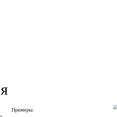
ия
Примеры:
а.