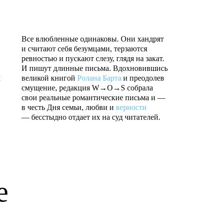
Все влюбленные одинаковы. Они хандрят
и считают себя безумцами, терзаются
ревностью и пускают слезу, глядя на закат.
И пишут длинные письма. Вдохновившись
м
великой книгой
Ролана Барта
и преодолев
смущение, редакция W→O→S собрала
свои реальные романтические письма и —
в честь Дня семьи, любви и
верности
— бесстыдно отдает их на суд читателей.
е