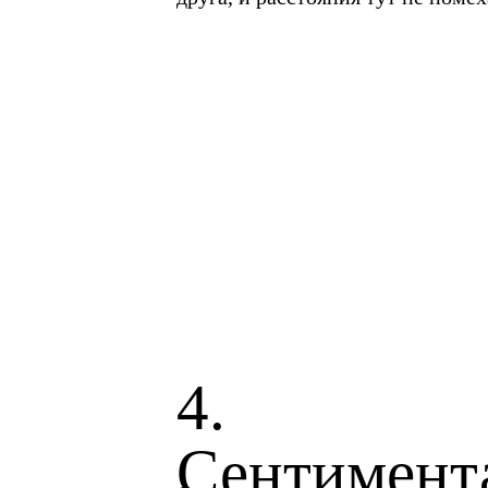
4.
Сентимент