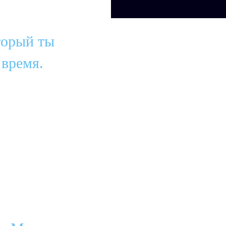
торый ты
 время.