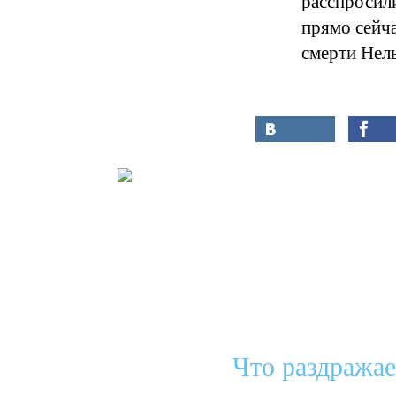
расспросили
прямо сейч
смерти Нел
Что раздража