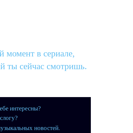
 момент в сериале,
й ты сейчас смотришь.
ебе интересны?
 слогу?
узыкальных новостей.