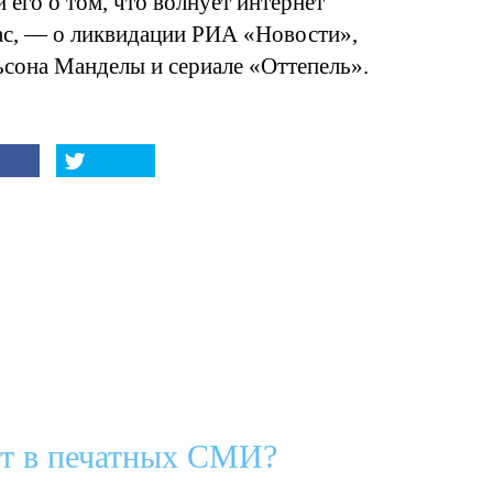
 его о том, что волнует интернет
ас, — о ликвидации РИА «Новости»,
ьсона Манделы и сериале «Оттепель».
ет в печатных СМИ?