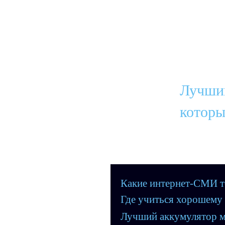
Лучший
которы
Какие интернет-СМИ т
Где учиться хорошему
Лучший аккумулятор м