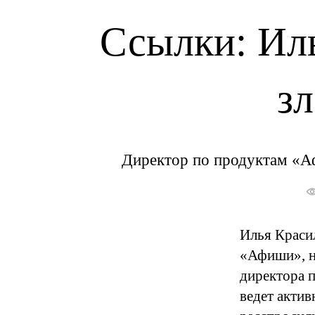
Ссылки: Ил
зл
Директор по продуктам «
Илья Краси
«Афиши», н
директора п
ведет акти