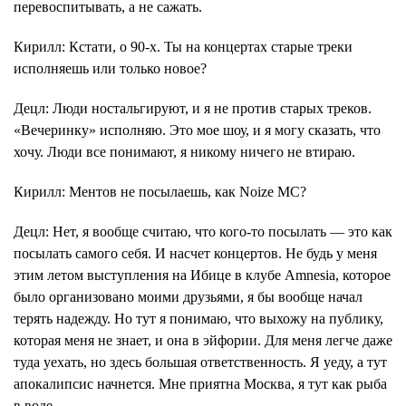
перевоспитывать, а не сажать.
Кирилл
: Кстати, о 90-х. Ты на концертах старые треки
исполняешь или только новое?
Децл
: Люди ностальгируют, и я не против старых треков.
«Вечеринку» исполняю. Это мое шоу, и я могу сказать, что
хочу. Люди все понимают, я никому ничего не втираю.
Кирилл
: Ментов не посылаешь, как Noize МС?
Децл
: Нет, я вообще считаю, что кого-то посылать — это как
посылать самого себя. И насчет концертов. Не будь у меня
этим летом выступления на Ибице в клубе Amnesia, которое
было организовано моими друзьями, я бы вообще начал
терять надежду. Но тут я понимаю, что выхожу на публику,
которая меня не знает, и она в
эйфории
. Для меня легче даже
туда уехать, но здесь большая ответственность. Я уеду, а тут
апокалипсис начнется. Мне приятна Москва, я тут как рыба
в воде.