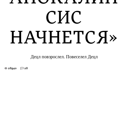
СИС
НАЧНЕТСЯ»
Децл повзрослел. Повеселел Децл
28940
28