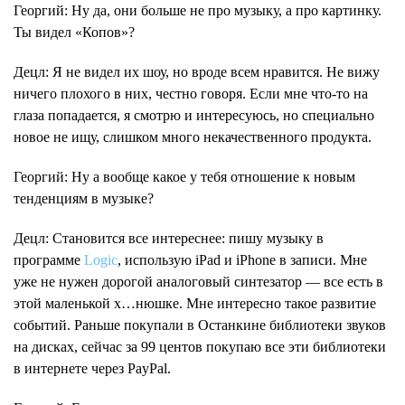
Георгий
: Ну да, они больше не про музыку, а про картинку.
Ты видел «Копов»?
Децл
: Я не видел их шоу, но вроде всем нравится. Не вижу
ничего плохого в них, честно говоря. Если мне что-то на
глаза попадается, я смотрю и интересуюсь, но специально
новое не ищу, слишком много некачественного продукта.
Георгий
: Ну а вообще какое у тебя отношение к новым
тенденциям в музыке?
Децл
: Становится все интереснее: пишу музыку в
программе
Logic
, использую iPad и iPhone в записи. Мне
уже не нужен дорогой аналоговый синтезатор — все есть в
этой маленькой х…нюшке. Мне интересно такое развитие
событий. Раньше покупали в Останкине библиотеки звуков
на дисках, сейчас за 99 центов покупаю все эти библиотеки
в интернете через PayPal.