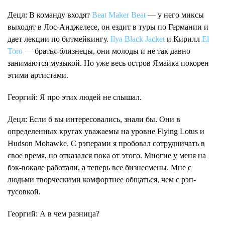
Децл
: В команду входят
Beat Maker Beat
— у него миксы
выходят в Лос-Анджелесе, он ездит в туры по Германии и
дает лекции по битмейкингу.
Ilya Black Jacket
и Кирилл
El
Toro
— братья-близнецы, они молоды и не так давно
занимаются музыкой. Но уже весь остров Ямайка покорен
этими артистами.
Георгий
: Я про этих людей не слышал.
Децл
: Если б вы интересовались, знали бы. Они в
определенных кругах уважаемы на уровне Flying Lotus и
Hudson Mohawke. С рэперами я пробовал сотрудничать в
свое время, но отказался пока от этого. Многие у меня на
бэк-вокале работали, а теперь все бизнесмены. Мне с
людьми творческими комфортнее общаться, чем с рэп-
тусовкой.
Георгий
: А в чем разница?