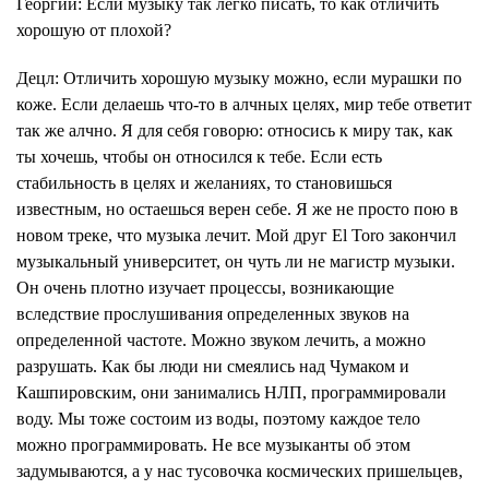
Георгий
: Если музыку так легко писать, то как отличить
хорошую от плохой?
Децл
: Отличить хорошую музыку можно, если мурашки по
коже. Если делаешь что-то в алчных целях, мир тебе ответит
так же алчно. Я для себя говорю: относись к миру так, как
ты хочешь, чтобы он относился к тебе. Если есть
стабильность в целях и желаниях, то становишься
известным, но остаешься верен себе. Я же не просто пою в
новом треке, что музыка лечит. Мой друг El Toro закончил
музыкальный университет, он чуть ли не магистр музыки.
Он очень плотно изучает процессы, возникающие
вследствие прослушивания определенных звуков на
определенной частоте. Можно звуком лечить, а можно
разрушать. Как бы люди ни смеялись над Чумаком и
Кашпировским, они занимались НЛП, программировали
воду. Мы тоже состоим из воды, поэтому каждое тело
можно программировать. Не все музыканты об этом
задумываются, а у нас тусовочка космических пришельцев,