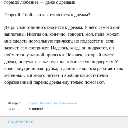
гораздо любезнее — даже с дредами.
Георгий
: Твой сын как относится к дредам?
Децл
: Сын отлично относится к дредам. У него самого они
заплетены. Иногда он, конечно, говорит, мол, папа, может,
мне сделать нормальную прическу, но подрастет и, если
захочет, сам сострижет. Надеюсь, когда он подрастет, он
поймет силу данной прически. Человек, который имеет
дреды, получает серьезную энергетическую поддержку. У
волос внутри полая трубка, и длинные волосы работают как
антенны. Сын много читает и вообще он достаточно
образованный парень: дреды ему только помогают.
28940
Кирилл Савинов
,
Гоша Герасичев
3 октября
28
поделиться: