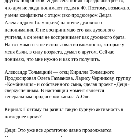
других подростков. Я для себя понял гораздо быстрее то,
что другие люди понимают годам к 40. Поэтому, возможно,
у меня конфликты с отцом (экс-продюсером Децла
Александром Толмацким) на почве духовного
непонимания. Я не воспринимаю его как духовного
учителя, а он меня не воспринимает как духовного брата.
На тот момент я не использовал возможности, которые у
меня были, в силу возраста, думал о другом. Сейчас
понимаю, что мне нужно и как это получить.
Александр Толмацкий — отец Кирилла Толмацкого.
Продюсировал Олега Газманова, Ларису Черникову, группу
«Комбинация» и собственного сына, сделав проект «Децл»
сверхуспешным. В настоящий момент является
генеральным продюсером канала A-One.
Кирилл
: Поэтому ты развил такую бурную активность в
последнее время?
Децл
: Это уже все достаточно давно продолжается.