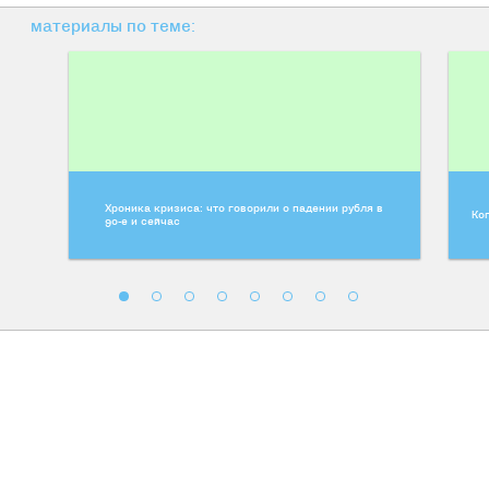
материалы по теме:
Хроника кризиса: что говорили о падении рубля в
Ко
90-е и сейчас
Постом и молитвой: Опыт
приобщения к православию