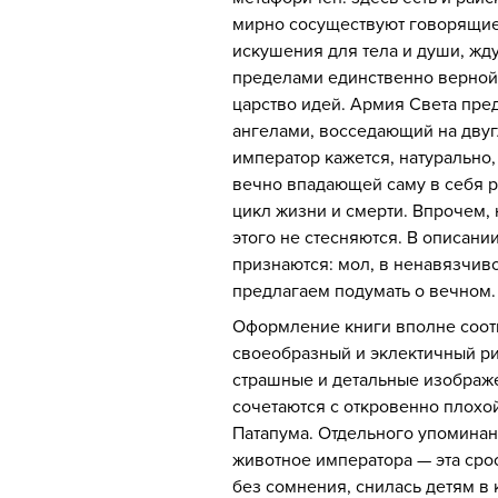
мирно сосуществуют говорящие
искушения для тела и души, жд
пределами единственно верной
царство идей. Армия Света пред
ангелами, восседающий на дву
император кажется, натурально,
вечно впадающей саму в себя р
цикл жизни и смерти. Впрочем, 
этого не стесняются. В описани
признаются: мол, в ненавязчив
предлагаем подумать о вечном.
Оформление книги вполне соот
своеобразный и эклектичный ри
страшные и детальные изображ
сочетаются с откровенно плохо
Патапума. Отдельного упоминан
животное императора — эта сро
без сомнения, снилась детям в