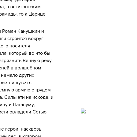
а, то к гигантским
рамиды, то к Царице
ал Роман Канушкин и
иги строится вокруг
кого носителя
ла, который во что бы
загрязнить Вечную реку.
теней в волшебном
е немало других
рых пишутся с
темную армию с трудом
 Силы эти на исходе, и
ичу и Патапуму,
ости овладели Сетью
е герои, насквозь
кий лес, в котором