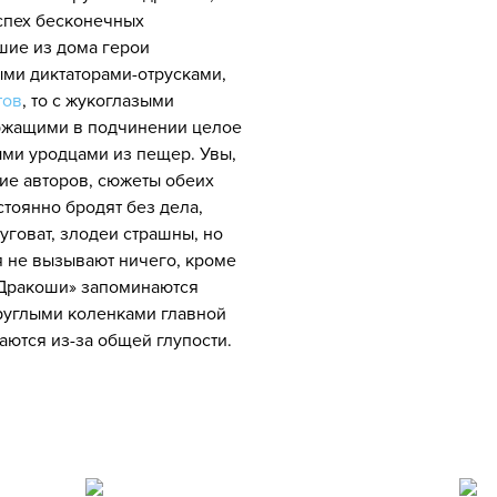
спех бесконечных
ие из дома герои
ыми диктаторами-отрусками,
тов
, то с жукоглазыми
ржащими в подчинении целое
ыми уродцами из пещер. Увы,
ие авторов, сюжеты обеих
стоянно бродят без дела,
туговат, злодеи страшны, но
 не вызывают ничего, кроме
Дракоши» запоминаются
круглыми коленками главной
аются из-за общей глупости.