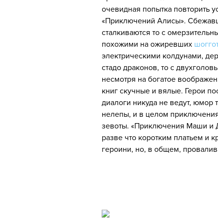
очевидная попытка повторить у
«Приключений Алисы». Сбежавш
сталкиваются то с омерзительн
похожими на ожиревших
шогго
электрическими колдунами, де
стадо драконов, то с двухголов
несмотря на богатое воображен
книг скучные и вялые. Герои по
диалоги никуда не ведут, юмор 
нелепы, и в целом приключения
зевоты. «Приключения Маши и 
разве что коротким платьем и 
героини, но, в общем, провалив