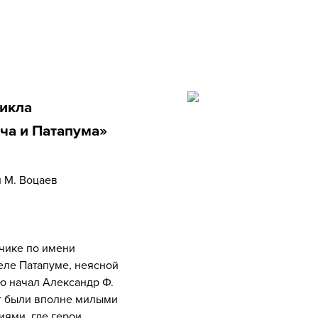
цикла
ча и Патапума»
и М. Воцаев
ьчике по имени
еле Патапуме, неясной
ю начал Александр Ф.
иг были вполне милыми
иями, где герои