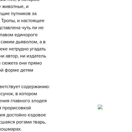
 животные, и
ущие путников за
 Тропы, и настоящее
ставлена чуть ли не
главом единороге
 самим дьяволом, а в
еке нетрудно угадать
ни автор, ни издатель
и сюжета они прямо
ой форме детям
ветствует содержанию:
сунок, в котором
ения главного злодея
й прорисовкой
ия достойно ездовое
сшаяся рогами тварь,
 кошмарах.