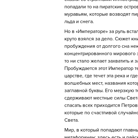
попадали то на пиратские остров
муравьям, которые возводят пи
льда и снега.
Но в «Императоре» за руль вст
круто взялся за дело. Сюжет кн
пробуждения от долгого сна не
концентрированного мирового з
то ни стало желает захватить и 
Пробуждается этот Император 
царстве, где течет эта река и гд
волшебных мест, названия кото
заглавной буквы. Его мерзкую 
сдерживают местные силы Света.
спасать всех приходится Петров
которые по счастливой случайн
Света.
Мир, в который попадают главны
метафоричен: здесь есть и райс