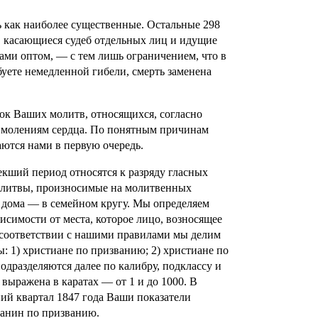
ь как наиболее существенные. Остальные 298
я, касающиеся судеб отдельных лиц и идущие
ами оптом, — с тем лишь ограничением, что в
ебуете немедленной гибели, смерть заменена
ок Ваших молитв, относящихся, согласно
 молениям сердца. По понятным причинам
аются нами в первую очередь.
кший период относятся к разряду гласных
молитвы, произносимые на молитвенных
и дома — в семейном кругу. Мы определяем
висимости от места, которое лицо, возносящее
В соответствии с нашими правилами мы делим
: 1) христиане по призванию; 2) христиане по
подразделяются далее по калибру, подклассу и
 выражена в каратах — от 1 и до 1000. В
ний квартал 1847 года Ваши показатели
ианин по призванию.