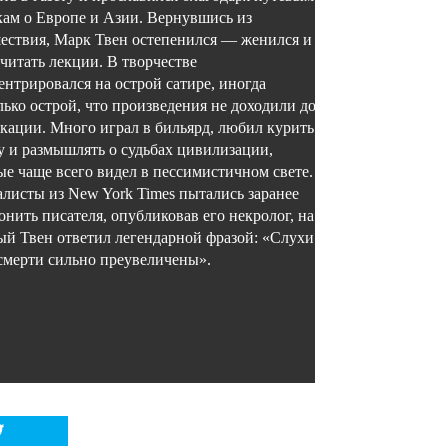
кам о Европе и Азии. Вернувшись из
ествия, Марк Твен остепенился — женился и
 читать лекции. В творчестве
ентрировался на острой сатире, иногда
лько острой, что произведения не доходили до
кации. Много играл в бильярд, любил курить
у и размышлять о судьбах цивилизации,
ые чаще всего видел в пессимистичном свете.
листы из New York Times пытались заранее
онить писателя, опубликовав его некролог, на
ый Твен ответил легендарной фразой: «Слухи о
смерти сильно преувеличены».