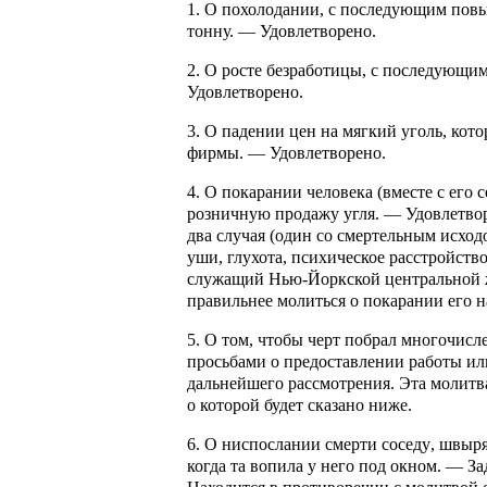
1. О похолодании
, с последующим повы
тонну. — Удовлетворено.
2. О росте безработицы
, с последующи
Удовлетворено.
3. О падении цен на мягкий уголь
, кот
фирмы. — Удовлетворено.
4. О покарании человека
(вместе с его 
розничную продажу угля. — Удовлетво
два случая (один со смертельным исход
уши, глухота, психическое расстройств
служащий Нью-Йоркской центральной 
правильнее молиться о покарании его 
5. О том, чтобы черт побрал многочис
просьбами о предоставлении работы и
дальнейшего рассмотрения. Эта молитва
о которой будет сказано ниже.
6. О ниспослании смерти соседу
, швыр
когда та вопила у него под окном. — З