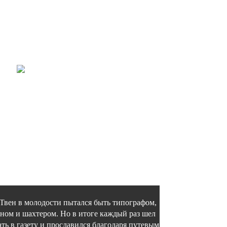
 Твен
в молодости пытался быть типографом,
ном и шахтером. Но в итоге каждый раз шел
ать в газету и прославился благодаря путевым