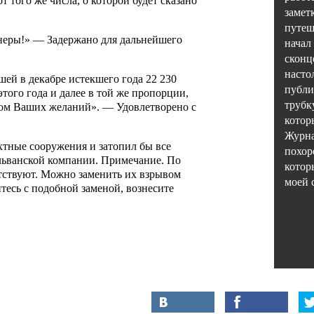
 того же числа, о которой будет сказано
замет
путеш
неры!»
— Задержано для дальнейшего
начал
сконц
насто
шей в декабре истекшего года 22 230
публи
этого года и далее в той же пропорции,
трубк
елом Ваших желаний». — Удовлетворено с
котор
Журна
хтные сооружения и затопил бы все
похор
ьванской компании. Примечание. По
котор
тствуют. Можно заменить их взрывом
моей 
итесь с подобной заменой, вознесите