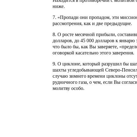
Находится в противоречии с молитвой от
ниже.
7. «Пропади они пропадом, эти миссио
рассмотрения, как и две предыдущие.
8. О росте месячной прибыли
, составив
долларов, до 45 000 долларов к январю 
что было бы, как Вы заверяете, «пред
оговоркой касательно этого заверения.
9. О циклоне
, который разрушил бы ша
шахты угледобывающей Северо-Пенсил
случаю зимнего времени циклоны отсу
рудничного газа, о чем, если Вы соглас
молитву особо.