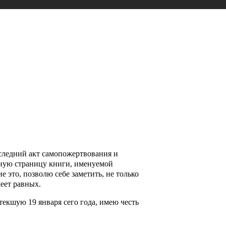
следний акт самопожертвования и
ьную страницу книги, именуемой
 это, позволю себе заметить, не только
еет равных.
екшую 19 января сего года, имею честь