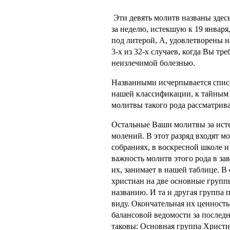
Эти девять молитв названы здес
за неделю, истекшую к 19 январ
под литерой, А, удовлетворены н
3-х из 32-х случаев, когда Вы тр
неизлечимой болезнью.
Названными исчерпывается спис
нашей классификации, к тайным
молитвы такого рода рассматрив
Остальные Ваши молитвы за исте
молений. В этот разряд входят 
собраниях, в воскресной школе 
важность молитв этого рода в за
их, занимает в нашей таблице. 
христиан на две основные группы
названию. И та и другая группа 
виду. Окончательная их ценность
балансовой ведомости за послед
таковы: Основная группа Христ