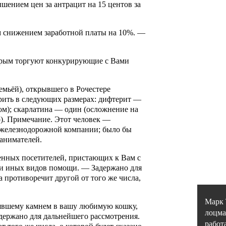
шением цен за антрацит на 15 центов за
м снижением заработной платы на 10%. —
орым торгуют конкурирующие с Вами
семьёй), открывшего в Рочестере
рить в следующих размерах: дифтерит —
ом); скарлатина — один (осложнение на
о). Примечание. Этот человек —
железнодорожной компании; было бы
нанимателей.
ленных посетителей
, пристающих к Вам с
ли иных видов помощи. — Задержано для
 противоречит другой от того же числа,
Марк
явшему камнем в вашу любимую кошку,
лоцма
адержано для дальнейшего рассмотрения.
работ