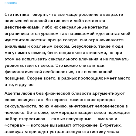
казни».
Статистика говорит, что все чаще россияне в возрасте
наивысшей половой активности либо остаются
девственниками, либо их сексуальные контакты
ограничиваются уровнем так называемой «догенитальной
чувствительности»: проще говоря, они ограничиваются
анальным и оральным сексом. Безусловно, такие люди
могут иметь семью, быть социально активными, но при
этом не испытывать сексуального влечения и не получать
удовольствия от секса. Это можно считать как
физиологической особенностью, так и осознанной
позицией. Скорее всего, в разных пропорциях имеет место
и то, и другое.
Адепты любви без физической близости аргументируют
свою позицию так. Во-первых, «животная» природа
сексуальности, по их мнению, уничтожает человеческое в
человеке. Во-вторых, коммерциализация секса порождает
набор стереотипов — самые популярные — «мачо» и
«стерва» — которые вызывают отторжение. В-третьих,
асексуалы приводят устрашающую статистику числа