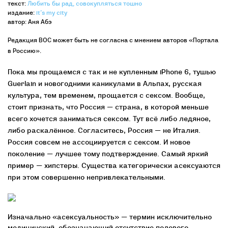
текст:
Любить бы рад, совокупляться тошно
издание:
it’s my city
автор: Аня Абэ
Редакция ВОС может быть не согласна с мнением авторов «Портала
в Россию».
Пока мы прощаемся с так и не купленным iPhone 6, тушью
Guerlain и новогодними каникулами в Альпах, русская
культура, тем временем, прощается с сексом. Вообще,
стоит признать, что Россия — страна, в которой меньше
всего хочется заниматься сексом. Тут всё либо ледяное,
либо раскалённое. Согласитесь, Россия — не Италия.
Россия совсем не ассоциируется с сексом. И новое
поколение — лучшее тому подтверждение. Самый яркий
пример — хипстеры. Существа категорически асексуaются
при этом совершенно непривлекательными.
Изначально «асексуальность» — термин исключительно
медицинский, обозначающий отсутствие полового