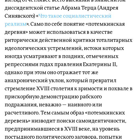
диссидентской статье Абрама Терца (Андрея
Синявского) «
Что такое социалистический
реализм
». Само по себе понятие «потемкинская
деревня» может использоваться в качестве
риторически действенной критики тоталитарных
идеологических устремлений, истоки которых
иногда усматривают в поздних, отмеченных
репрессиями годах правления Екатерины II,
однако при этом оно отражает тот же
анахронический уклон, который превратил
стремление XVIII столетия к зримости и похвале в
прискорбную демонстрацию рабского
подражания, неважно — наивного или
расчетливого. Тем самым образ «потемкинских
деревень» низводит поиски самоидентичности,
предпринимавшиеся в XVIII веке, на уровень
постыдного политического заговора, попытки