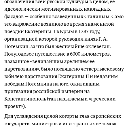
обозначения всей русской культуры в целом, ее
идеологически мотивированных накладных
фасадов — особенно возведенных Сталиным. Само
это выражение возникло во время знаменитой
поездки Екатерины II в Крым в 1787 году,
организацией которой руководил князь Г. А.
Потемкин, за что был жесточайше оклеветан.
Полугодовое путешествие в 6000 километров,
названное «величайшим зрелищем ее
царствования», было посвящено четвертьвековому
юбилею царствования Екатерины II и недавним
победам Потемкина на юге, оживившим
притязания российской империи на
Константинополь (так называемый «греческий
проект»).
Для услаждения целой когорты глав европейских
государств, министров и иностранных вельмож