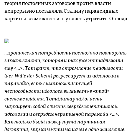
теория постоянных заговоров против власти
непрерывно поставляла Сталину параноидные
картины возможности эту власть утратить. Отсюда
...хроническая потребность постоянно повторять
захват власти, которая и так уже принадлежала
ему <...>. Тот факт, что стремление к видимости
(der Wille der Schein) регрессирует из идеологии в
паранойю, есть симптом растущей
неспособности идеолога выживать в «этой»
системе власти. Тоталитарная власть
маркирует собой слияние сверхдегенеративной
идеологии и сверхдегенеративной паранойи <...>.
Как только была низвергнута партийная
доктрина, мир коммунизма исчез в одно мгновение.