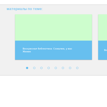
материалы по теме:
Воскресная библиотека: Сожалею, у вас
Во
Жижек
Традиция изнасилования