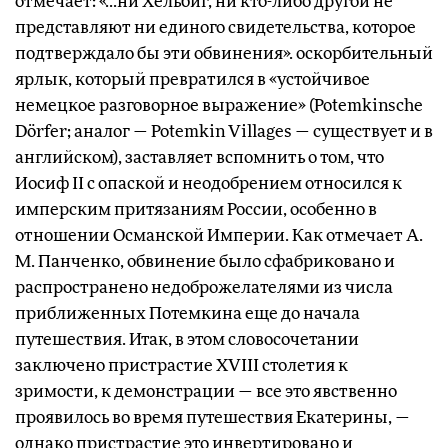
отмечает: «...ни Хельбиг, ни кто-либо другой не
представляют ни единого свидетельства, которое
подтверждало бы эти обвинения». оскорбительный
ярлык, который превратился в «устойчивое
немецкое разговорное выражение» (Potemkinsche
Dörfer; аналог — Potemkin Villages — существует и в
английском), заставляет вспомнить о том, что
Иосиф II с опаской и неодобрением относился к
имперским притязаниям России, особенно в
отношении Османской Империи. Как отмечает А.
М. Панченко, обвинение было сфабриковано и
распространено недоброжелателями из числа
приближенных Потемкина еще до начала
путешествия. Итак, в этом словосочетании
заключено пристрастие XVIII столетия к
зримости, к демонстрации — все это явственно
проявилось во время путешествия Екатерины, —
однако пристрастие это инвертировано и