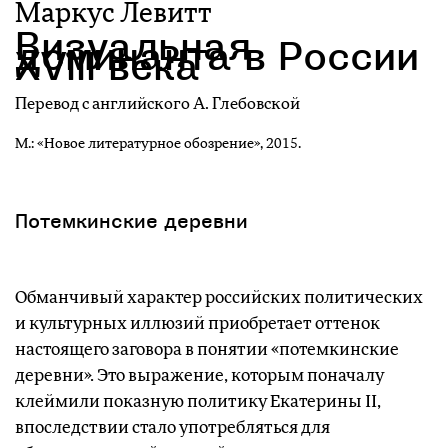
Маркус Левитт
Визуальная
доминанта в России
XVIII века
Перевод с английского А. Глебовской
М.: «Новое литературное обозрение», 2015.
Потемкинские деревни
Обманчивый характер российских политических
и культурных иллюзий приобретает оттенок
настоящего заговора в понятии «потемкинские
деревни». Это выражение, которым поначалу
клеймили показную политику Екатерины II,
впоследствии стало употребляться для