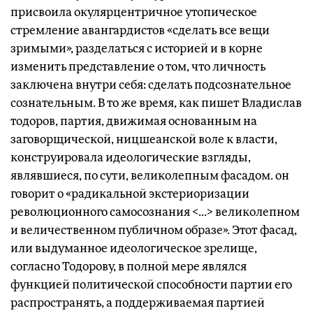
присвоила окулярцентричное утопическое
стремление авангардистов «сделать все вещи
зримыми», разделаться с историей и в корне
изменить представление о том, что личность
заключена внутри себя: сделать подсознательное
сознательным. В то же время, как пишет Владислав
тодоров, партия, движимая основанным на
заговорщической, ницшеанской воле к власти,
конструировала идеологические взгляды,
являвшиеся, по сути, великолепным фасадом. он
говорит о «радикальной экстериоризации
революционного самосознания <...> великолепном
и величественном публичном образе». Этот фасад,
или выдуманное идеологическое зрелище,
согласно Тодорову, в полной мере являлся
функцией политической способности партии его
распространять, а поддерживаемая партией