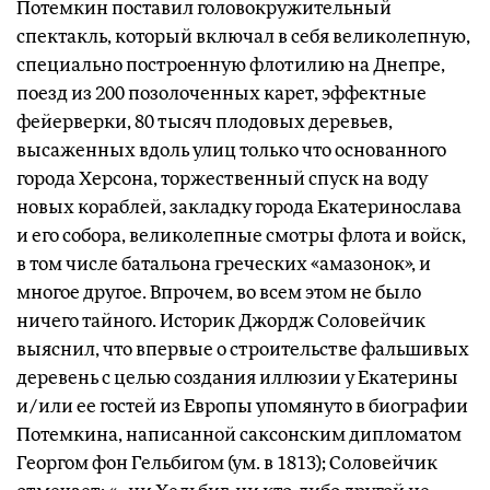
Потемкин поставил головокружительный
спектакль, который включал в себя великолепную,
специально построенную флотилию на Днепре,
поезд из 200 позолоченных карет, эффектные
фейерверки, 80 тысяч плодовых деревьев,
высаженных вдоль улиц только что основанного
города Херсона, торжественный спуск на воду
новых кораблей, закладку города Екатеринослава
и его собора, великолепные смотры флота и войск,
в том числе батальона греческих «амазонок», и
многое другое. Впрочем, во всем этом не было
ничего тайного. Историк Джордж Соловейчик
выяснил, что впервые о строительстве фальшивых
деревень с целью создания иллюзии у Екатерины
и/или ее гостей из Европы упомянуто в биографии
Потемкина, написанной саксонским дипломатом
Георгом фон Гельбигом (ум. в 1813); Соловейчик