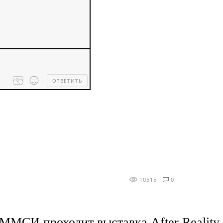
ОТВЕТИТЬ
Processing
dropped
files...
10515
0
ММСИ проходит выставка After Reality,