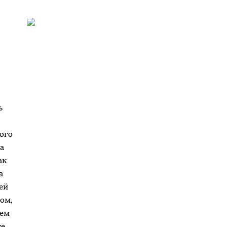
ь
Задача
ого
средн
а
«Отец 
ак
покрас
а
12 ч. 
один, 
ей
за 21 ч
ом,
покрас
аем
се