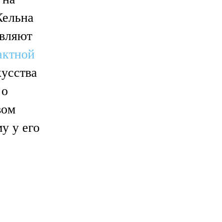
Кельна
авляют
актной
кусства
 о
вом
у у его