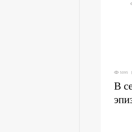
5095
В с
эпи