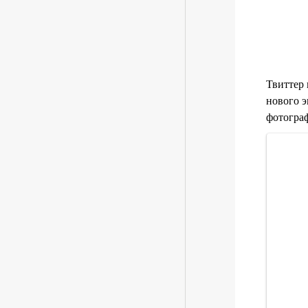
Твиттер 
нового э
фотограф