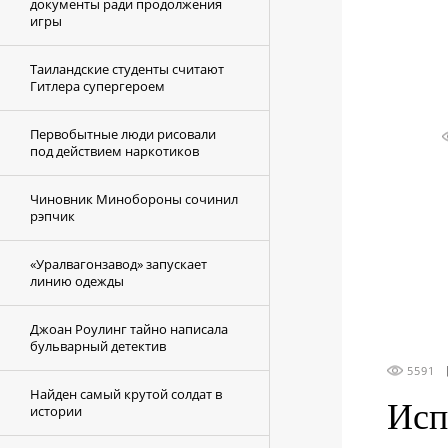
документы ради продолжения
игры
Таиландские студенты считают
Гитлера супергероем
Первобытные люди рисовали
под действием наркотиков
Чиновник Минобороны сочинил
рэпчик
«Уралвагонзавод» запускает
линию одежды
Джоан Роулинг тайно написала
бульварный детектив
5591
Найден самый крутой солдат в
Исп
истории