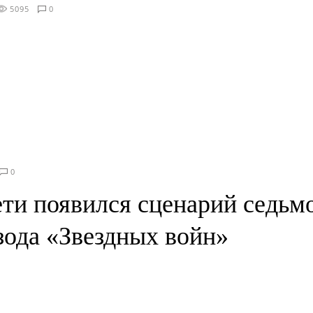
5095
0
0
ети появился сценарий седьм
зода «Звездных войн»