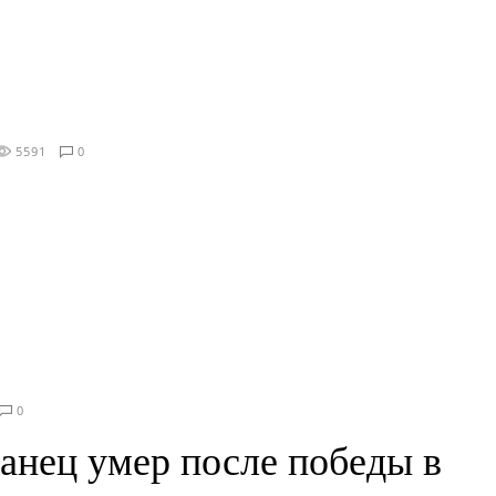
5591
0
0
анец умер после победы в