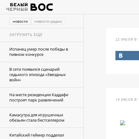
новости
новости радио
ЗАГРУЗИТЬ ЕЩЕ
22 ИЮЛЯ В 
Испанец умер после победы в
пивном конкурсе
В сети появился сценарий
седьмого эпизода «Звездных
войн»
На месте резиденции Каддафи
построят парк развлечений
19 ИЮЛЯ В 
Камасутра для игрушечных
обезьян стала бестселлером
Китайский геймер подделал