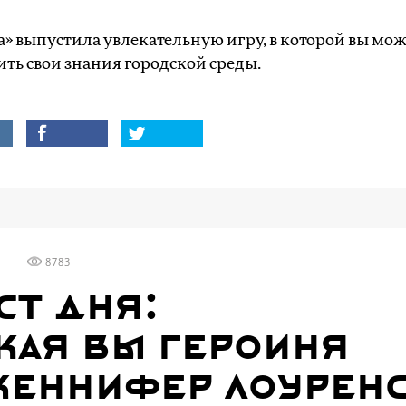
» выпустила увлекательную игру, в которой вы мож
ть свои знания городской среды.
8783
ст дня:
кая вы героиня
еннифер Лоуренс