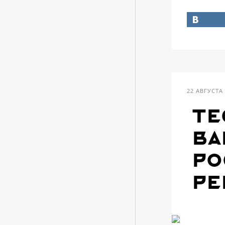
22 АВГУСТА
те
Ва
Ро
ре