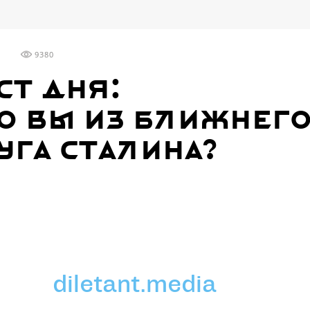
9380
ст дня:
о вы из ближнег
уга Сталина?
diletant.media