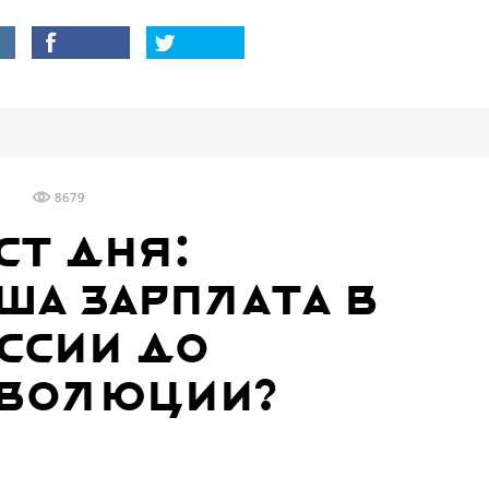
8679
ст дня:
ша зарплата в
ссии до
волюции?