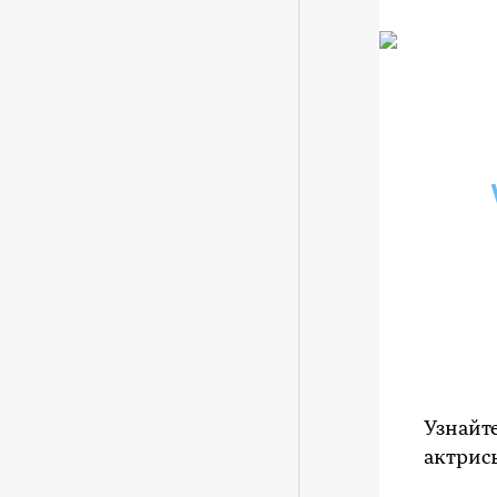
Узнайт
актрисы