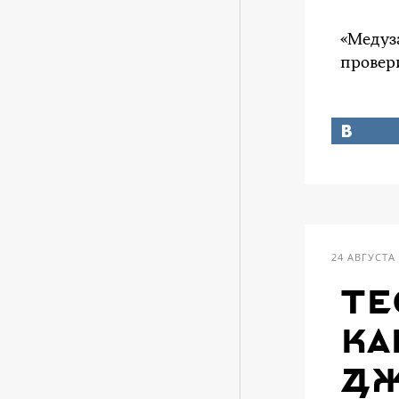
«Медуза
провери
24 АВГУСТА
те
Ка
Дж