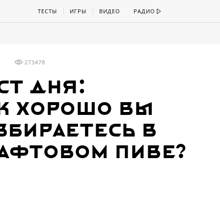
ТЕСТЫ
ИГРЫ
ВИДЕО
РАДИО
273478
ст дня:
к хорошо вы
збираетесь в
афтовом пиве?