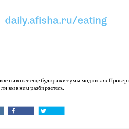
daily.afisha.ru/eating
ое пиво все еще будоражит умы модников. Проверь
ли вы в нем разбираетесь.