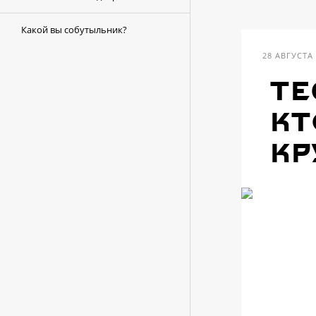
Какой вы собутыльник?
28 АВГУСТА
те
Кт
кр