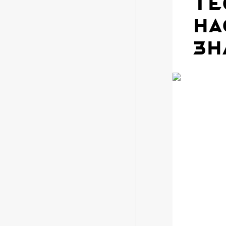
те
На
зн