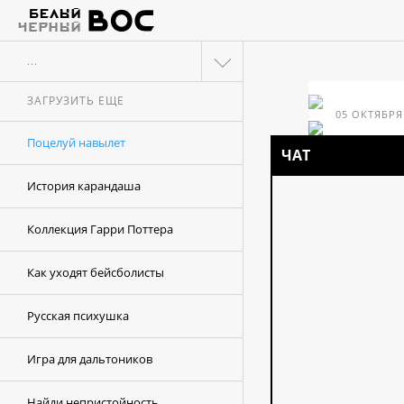
...
ЗАГРУЗИТЬ ЕЩЕ
05 ОКТЯБРЯ
Поцелуй навылет
ЧАТ
История карандаша
Коллекция Гарри Поттера
Как уходят бейсболисты
Русская психушка
Игра для дальтоников
Найди непристойность