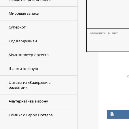
Мировые запахи
Суперкот
Код Кардашьян
Мультиплеер-оркестр
Шаржи вслепую
Цитаты из «Задержки в
развитии»
Альтернатива айфону
Комикс о Гарри Поттере