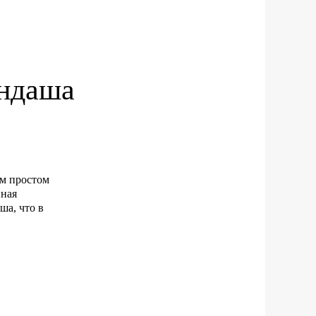
андаша
ом простом
нная
а, что в