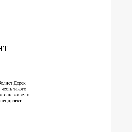
ят
болист Дерек
 честь такого
кто не живет в
спецпроект