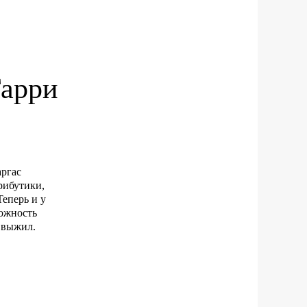
Гарри
аргас
рибутики,
еперь и у
можность
 выжил.