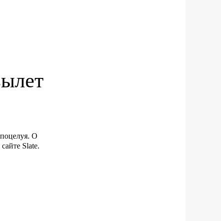
вылет
поцелуя. О
сайте Slate.