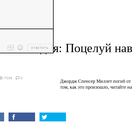
Ссылка дня: Поцелуй на
ОТВЕТИТЬ
Processing
dropped
files...
7558
3
Джордж Спенсер Миллет погиб от 
том, как это произошло, читайте на 