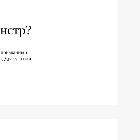
онстр?
т, призванный
, Дракула или