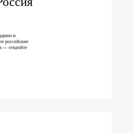
Россия
царию и
ие российские
ра — откройте