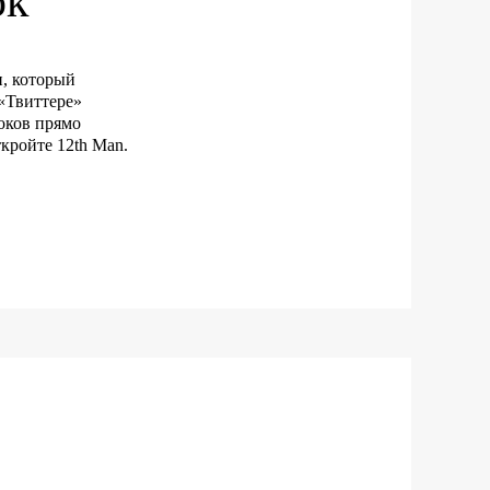
ок
, который
«Твиттере»
оков прямо
ткройте 12th Man.