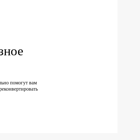
зное
ально помогут вам
ереконвертировать