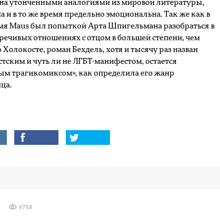
на утонченными аналогиями из мировой литературы,
 и в то же время предельно эмоциональна. Так же как в
емя Maus был попыткой Арта Шпигельмана разобраться в
речивых отношениях с отцом в большей степени, чем
 Холокосте, роман Бехдель, хотя и тысячу раз назван
тским и чуть ли не ЛГБТ-манифестом, остается
ым трагикомиксом», как определила его жанр
ца.
9758