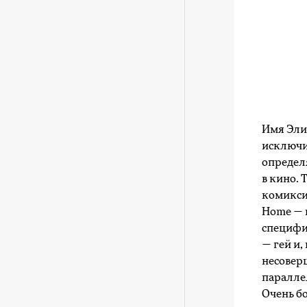
Имя Элис
исключи
определ
в кино.
комиксис
Home ― 
специфи
― гей и,
несовер
параллел
Очень б