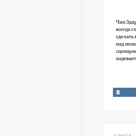
Чип Зда
всегда 
сделать 
над нез
сценарис
издевае
16 МАРТА