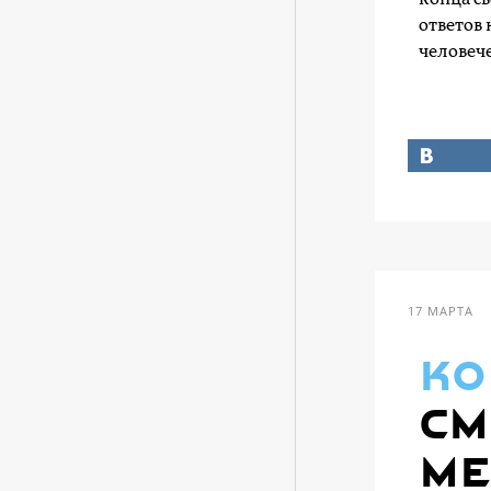
ответов 
человече
17 МАРТА
ко
См
ме