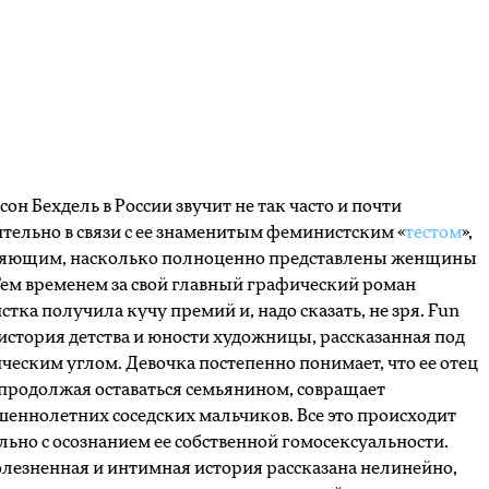
он Бехдель в России звучит не так часто и почти
тельно в связи с ее знаменитым феминистским «
тестом
»,
яющим, насколько полноценно представлены женщины
 Тем временем за свой главный графический роман
тка получила кучу премий и, надо сказать, не зря. Fun
история детства и юности художницы, рассказанная под
ческим углом. Девочка постепенно понимает, что ее отец
 продолжая оставаться семьянином, совращает
шеннолетних соседских мальчиков. Все это происходит
ьно с осознанием ее собственной гомосексуальности.
олезненная и интимная история рассказана нелинейно,