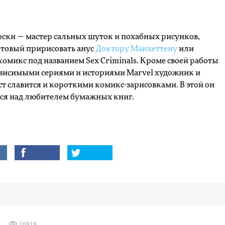
рски — мастер сальных шуток и похабных рисунков,
готовый пририсовать анус
Доктору Манхеттену
или
комикс под названием Sex Criminals. Кроме своей работы
ависимыми сериями и историями Marvel художник и
т славится и короткими комикс-зарисовками. В этой он
тся над любителем бумажных книг.
10919