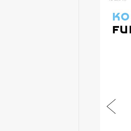
ко
Fu