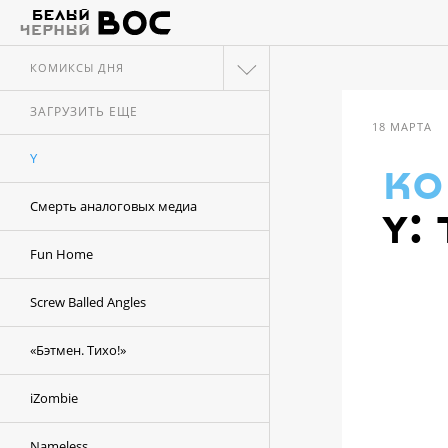
КОМИКСЫ ДНЯ
ЗАГРУЗИТЬ ЕЩЕ
18 МАРТА
Y
ко
Смерть аналоговых медиа
Y:
Fun Home
Screw Balled Angles
«Бэтмен. Тихо!»
iZombie
Nameless