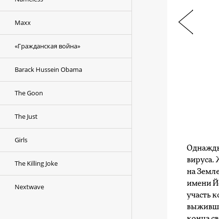
Maxx
«Гражданская война»
Barack Hussein Obama
The Goon
The Just
Girls
Однажды
вируса.
The Killing Joke
на Земл
имени Й
Nextwave
участь к
выживши
конца св