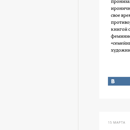
прониза
иронична
свое вр
противо
книгой о
феминис
«семейн
художни
15 МАРТА