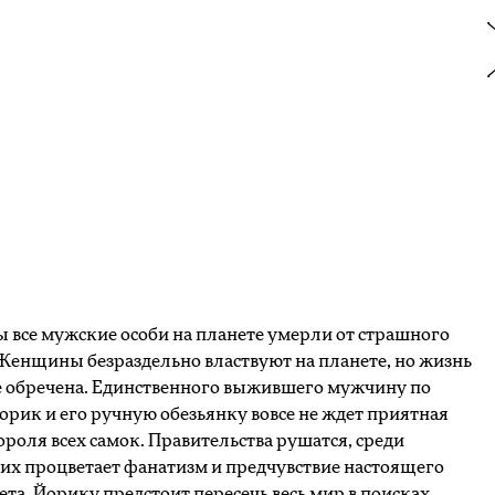
 все мужские особи на планете умерли от страшного
 Женщины безраздельно властвуют на планете, но жизнь
е обречена. Единственного выжившего мужчину по
орик и его ручную обезьянку вовсе не ждет приятная
ороля всех самок. Правительства рушатся, среди
х процветает фанатизм и предчувствие настоящего
ета. Йорику предстоит пересечь весь мир в поисках