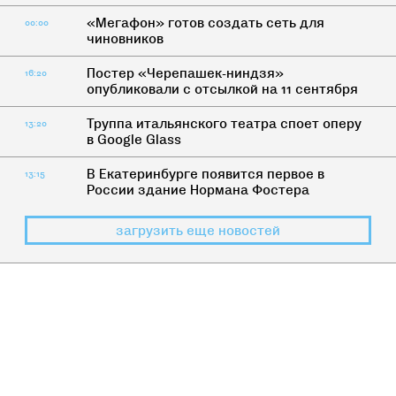
«Мегафон» готов создать сеть для
00:00
чиновников
Постер «Черепашек-ниндзя»
16:20
опубликовали с отсылкой на 11 сентября
Труппа итальянского театра споет оперу
13:20
в Google Glass
В Екатеринбурге появится первое в
13:15
России здание Нормана Фостера
загрузить еще новостей
ДИЧЬ
>
НАС НЕ СПРАШИВАЛИ
Традиция изнасилования