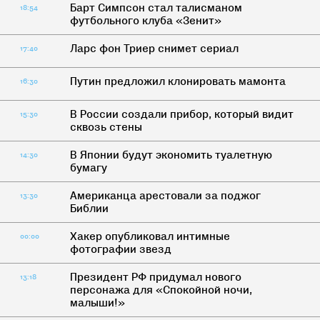
Барт Симпсон стал талисманом
18:54
футбольного клуба «Зенит»
Ларс фон Триер снимет сериал
17:40
Путин предложил клонировать мамонта
16:30
В России создали прибор, который видит
15:30
сквозь стены
В Японии будут экономить туалетную
14:30
бумагу
Американца арестовали за поджог
13:30
Библии
Хакер опубликовал интимные
00:00
фотографии звезд
Президент РФ придумал нового
13:18
персонажа для «Спокойной ночи,
малыши!»