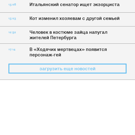
Итальянский сенатор ищет экзорциста
13:08
Кот изменил хозяевам с другой семьей
13:03
Человек в костюме зайца напугал
12:52
жителей Петербурга
В «Ходячих мертвецах» появится
17:14
персонаж-гей
загрузить еще новостей
НАСТОЯЩЕЕ
Можно ли бить женщин?