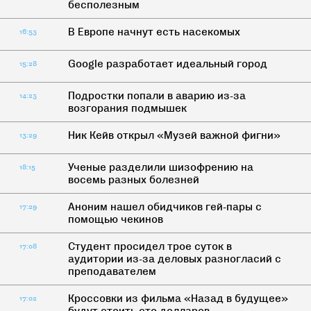
бесполезным
В Европе начнут есть насекомых
16:53
Google разработает идеальный город
15:28
Подростки попали в аварию из-за
14:23
возгорания подмышек
Ник Кейв открыл «Музей важной фигни»
13:29
Ученые разделили шизофрению на
18:15
восемь разных болезней
Аноним нашел обидчиков гей-пары с
17:29
помощью чекинов
Студент просидел трое суток в
17:08
аудитории из-за деловых разногласий с
преподавателем
Кроссовки из фильма «Назад в будущее»
17:02