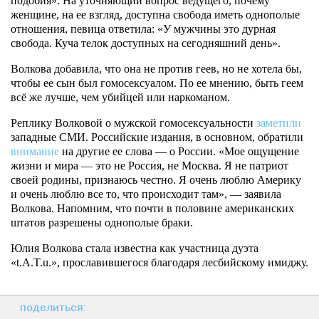
подобия». На уточняющий вопрос ведущего, почему
женщине, на ее взгляд, доступна свобода иметь однополые
отношения, певица ответила: «У мужчины это дурная
свобода. Куча телок доступных на сегодняшний день».
Волкова добавила, что она не против геев, но не хотела бы,
чтобы ее сын был гомосексуалом. По ее мнению, быть геем
всё же лучше, чем убийцей или наркоманом.
Реплику Волковой о мужской гомосексуальности
заметили
западные СМИ. Российские издания, в основном, обратили
внимание
на другие ее слова — о России. «Мое ощущение
жизни и мира — это не Россия, не Москва. Я не патриот
своей родины, признаюсь честно. Я очень люблю Америку
и очень люблю все то, что происходит там», — заявила
Волкова. Напомним, что почти в половине американских
штатов разрешены однополые браки.
Юлия Волкова стала известна как участница дуэта
«t.A.T.u.», прославившегося благодаря лесбийскому имиджу.
поделиться: