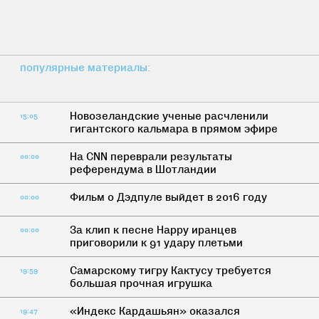
популярные материалы:
Новозеландские ученые расчленили
15:05
гигантского кальмара в прямом эфире
На CNN переврали результаты
00:00
референдума в Шотландии
Фильм о Дэдпуле выйдет в 2016 году
00:00
За клип к песне Happy иранцев
00:00
приговорили к 91 удару плетьми
Самарскому тигру Кактусу требуется
19:59
большая прочная игрушка
«Индекс Кардашьян» оказался
19:47