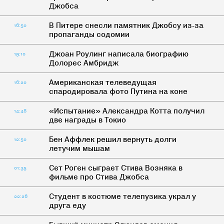
Джобса
В Питере снесли памятник Джобсу из-за
16:50
пропаганды содомии
Джоан Роулинг написала биографию
19:10
Долорес Амбридж
Американская телеведущая
16:20
спародировала фото Путина на коне
«Испытание» Александра Котта получил
14:48
две награды в Токио
Бен Аффлек решил вернуть долги
12:50
летучим мышам
Сет Роген сыграет Стива Возняка в
01:35
фильме про Стива Джобса
Студент в костюме телепузика украл у
22:26
друга еду