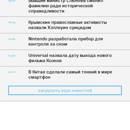
Бывший министр Слюняев сменил
19:50
фамилию ради исторической
справедливости
Крымские православные активисты
16:04
назвали Хэллоуин суицидом
Nintendo разработала прибор для
14:40
контроля за сном
Universal назвала дату выхода нового
13:50
фильма Коэнов
В Китае сделали самый тонкий в мире
22:21
смартфон
загрузить еще новостей
ДИЧЬ