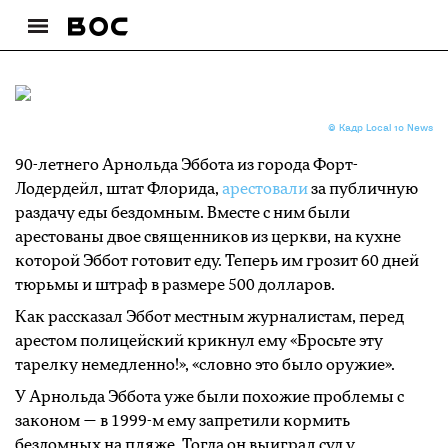
© Кадр Local 10 News
90-летнего Арнольда Эббота из города Форт-
Лодердейл, штат Флорида,
арестовали
за публичную
раздачу еды бездомным. Вместе с ним были
арестованы двое священников из церкви, на кухне
которой Эббот готовит еду. Теперь им грозит 60 дней
тюрьмы и штраф в размере 500 долларов.
Как рассказал Эббот местным журналистам, перед
арестом полицейский крикнул ему «Бросьте эту
тарелку немедленно!», «словно это было оружие».
У Арнольда Эббота уже были похожие проблемы с
законом — в 1999-м ему запретили кормить
бездомных на пляже. Тогда он выиграл суд у