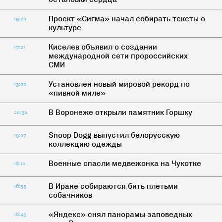
Проект «Сигма» начал собирать тексты о
19:20
культуре
Киселев объявил о создании
17:21
международной сети пророссийских
СМИ
Установлен новый мировой рекорд по
13:00
«пивной миле»
В Воронеже открыли памятник Горшку
20:30
Snoop Dogg выпустил белорусскую
19:07
коллекцию одежды
Военные спасли медвежонка на Чукотке
18:10
В Иране собираются бить плетьми
16:55
собачников
«Яндекс» снял панорамы заповедных
16:45