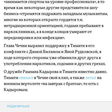
«занимается спортом на уровне профессионала», в то
время как некоторые другие представители шоу-
бизнеса «стремятся подражать западным музыкантам,
многие из которых открыто гордятся т.н.
нетрадиционной ориентацией, годами пребывают в
наркоклиниках, а в конце концов умирают от
передозировки или инфекции».
Глава Чечни выразил поддержку в Тимати в его
конфликте с Димой Биланом и Яной Рудковской, в
ходе которого стороны уже обвинили друг друга в
употреблении наркотиков, содомии и других грехах.
О дружбе Рамзана Кадырова и Тимати известно давно.
Тимати
снимал
в Чечне свой клип, а также
летал
на
военном вертолете «на завтрак с братом», то есть с
Кадыровым.
поделиться: