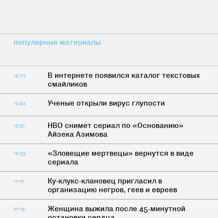
популярные материалы:
В интернете появился каталог текстовых
15:27
смайликов
Ученые открыли вирус глупости
14:52
HBO снимет сериал по «Основанию»
13:51
Айзека Азимова
«Зловещие мертвецы» вернутся в виде
12:53
сериала
Ку-клукс-клановец пригласил в
11:10
организацию негров, геев и евреев
Женщина выжила после 45-минутной
01:15
остановки сердца