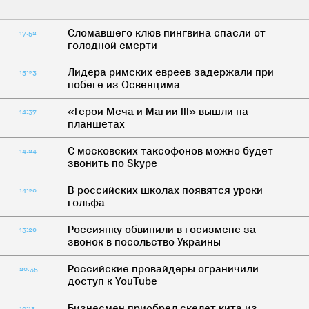
Сломавшего клюв пингвина спасли от
17:52
голодной смерти
Лидера римских евреев задержали при
15:23
побеге из Освенцима
«Герои Меча и Магии III» вышли на
14:37
планшетах
С московских таксофонов можно будет
14:24
звонить по Skype
В российских школах появятся уроки
14:20
гольфа
Россиянку обвинили в госизмене за
13:20
звонок в посольство Украины
Российские провайдеры ограничили
20:35
доступ к YouTube
Бизнесмен приобрел скелет кита из
19:13