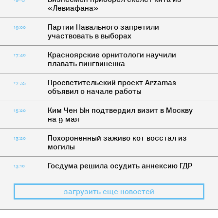
«Левиафана»
Партии Навального запретили
19:00
участвовать в выборах
Красноярские орнитологи научили
17:40
плавать пингвиненка
Просветительский проект Arzamas
17:35
объявил о начале работы
Ким Чен Ын подтвердил визит в Москву
15:20
на 9 мая
Похороненный заживо кот восстал из
13:20
могилы
Госдума решила осудить аннексию ГДР
13:10
загрузить еще новостей