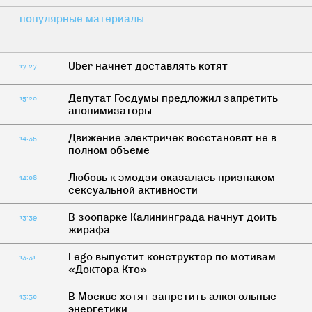
популярные материалы:
Uber начнет доставлять котят
17:27
Депутат Госдумы предложил запретить
15:20
анонимизаторы
Движение электричек восстановят не в
14:35
полном объеме
Любовь к эмодзи оказалась признаком
14:08
сексуальной активности
В зоопарке Калининграда начнут доить
13:39
жирафа
Lego выпустит конструктор по мотивам
13:31
«Доктора Кто»
В Москве хотят запретить алкогольные
13:30
энергетики