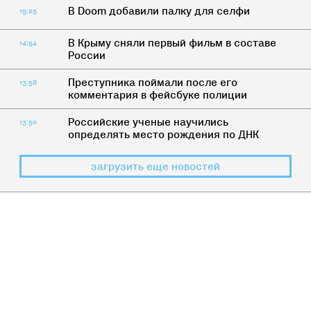
В Doom добавили палку для селфи
15:25
В Крыму сняли первый фильм в составе
14:54
России
Преступника поймали после его
13:58
комментария в фейсбуке полиции
Российские ученые научились
13:50
определять место рождения по ДНК
загрузить еще новостей
ЧТО-ТО ПОМНИЛИ
Поехали: 8 фильмов про советский
космос