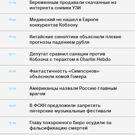
Беременным продавали скачанные из
17:05
интернета снимки УЗИ
Мединский не нашел в Европе
16:50
конкурентов Кобзону
Китайские синоптики объяснили плохие
16:05
прогнозы падением рубля
Депутат сравнил санкции против
15:12
Кобзона с терактом в Charlie Hebdo
Фантастичность «Симпсонов»
14:22
объяснили комой Гомера
Американцы назвали Россию главным
13:24
врагом
В ФСКН предложили запретить
19:50
питерские музыкальные фестивали
Главу похоронного бюро осудили за
15:44
фальсификацию смертей