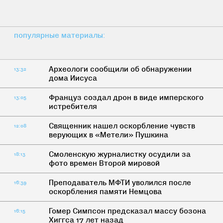
популярные материалы:
Археологи сообщили об обнаружении
13:32
дома Иисуса
Француз создал дрон в виде имперского
13:05
истребителя
Cвященник нашел оскорбление чувств
12:08
верующих в «Метели» Пушкина
Смоленскую журналистку осудили за
18:13
фото времен Второй мировой
Преподаватель МФТИ уволился после
16:39
оскорбления памяти Немцова
Гомер Симпсон предсказал массу бозона
16:15
Хиггса 17 лет назад