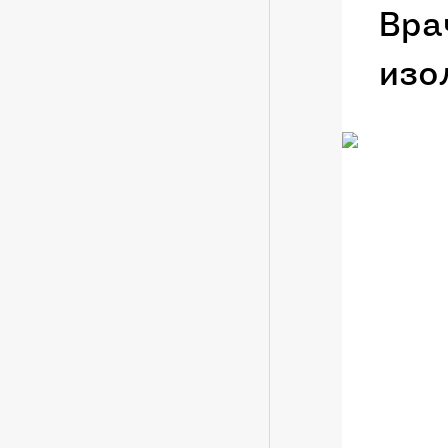
Вра
изо