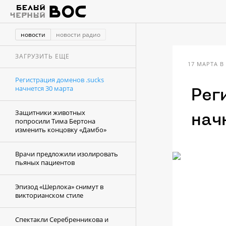
новости
новости радио
ЗАГРУЗИТЬ ЕЩЕ
17 МАРТА В 
Регистрация доменов .sucks
начнется 30 марта
Рег
Защитники животных
нач
попросили Тима Бертона
изменить концовку «Дамбо»
Врачи предложили изолировать
пьяных пациентов
Эпизод «Шерлока» снимут в
викторианском стиле
Спектакли Серебренникова и