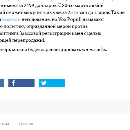
 имена за 2499 долларов. С 30-го марта любой
 сможет выкупить их уже за 25 тысяч долларов. Такие
и
вызвали
негодование, но Vox Populi называют
ю политику оправданной мерой против
оттинга (массовой регистрации имен с целью
ющей перепродажи).
теперь можно будет зарегистрировать w-o-s.sucks.
16:44
6150