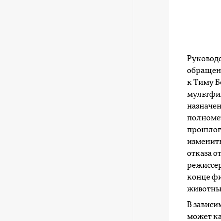
Руководс
обращен
к Тиму Б
мультфил
назначе
полномет
прошлого
изменить
отказа о
режиссер
конце ф
животны
В зависи
может ка