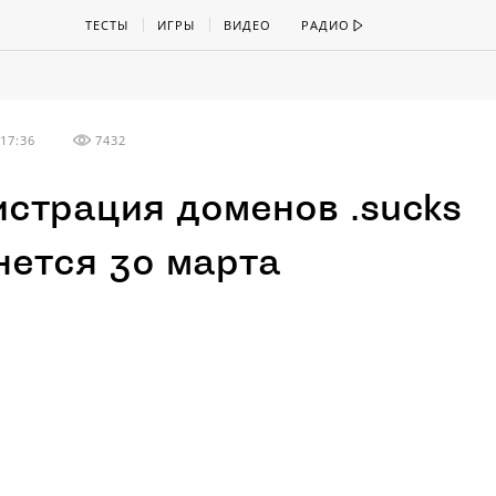
ТЕСТЫ
ИГРЫ
ВИДЕО
РАДИО
17:36
7432
истрация доменов .sucks
нется 30 марта