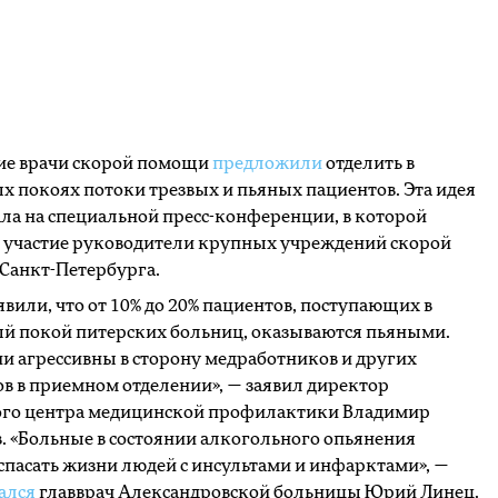
ие врачи скорой помощи
предложили
отделить в
 покоях потоки трезвых и пьяных пациентов. Эта идея
ла на специальной пресс-конференции, в которой
 участие руководители крупных учреждений скорой
Санкт-Петербурга.
явили, что от 10% до 20% пациентов, поступающих в
й покой питерских больниц, оказываются пьяными.
ни агрессивны в сторону медработников и других
в в приемном отделении», — заявил директор
ого центра медицинской профилактики Владимир
 «Больные в состоянии алкогольного опьянения
пасать жизни людей с инсультами и инфарктами», —
ался
главврач Александровской больницы Юрий Линец.