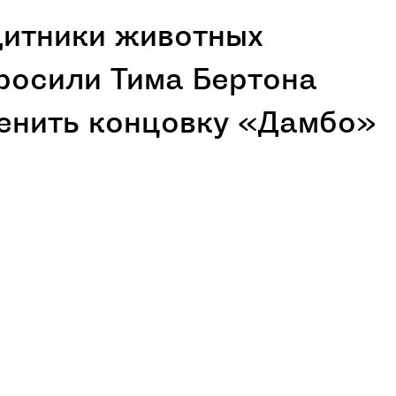
итники животных
росили Тима Бертона
енить концовку «Дамбо»