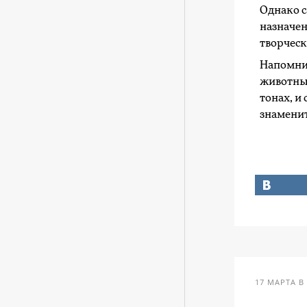
Однако с
назначен
творческ
Напомним
животных
тонах, и
знамени
17 МАРТА В 