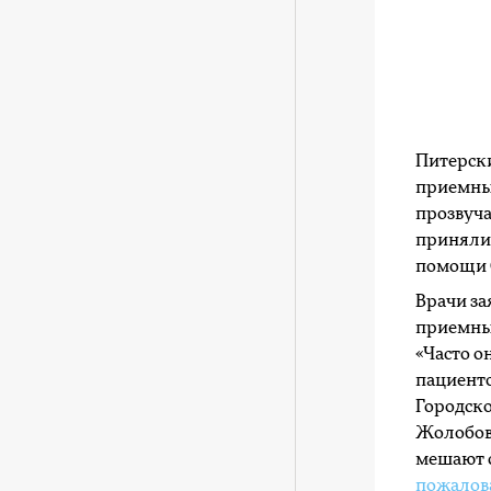
Питерск
приемных
прозвуча
приняли
помощи 
Врачи за
приемны
«Часто о
пациенто
Городск
Жолобов.
мешают с
пожалов