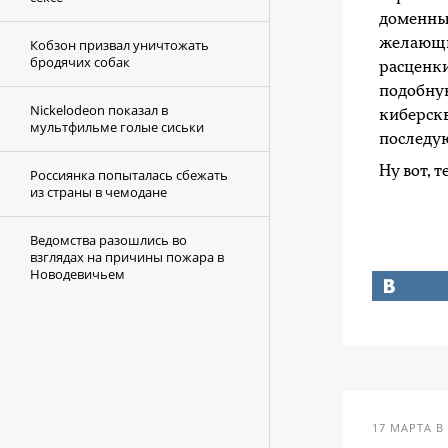
доменные
желающий
Кобзон призвал уничтожать
бродячих собак
расценк
подобну
Nickelodeon показал в
киберскв
мультфильме голые сиськи
последу
Ну вот, 
Россиянка попыталась сбежать
из страны в чемодане
Ведомства разошлись во
взглядах на причины пожара в
Новодевичьем
17 МАРТА В 