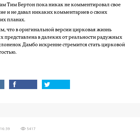
ам Тим Бертон пока никак не комментировал свое
ие и не давал никаких комментариев о своих
их планах.
, что в оригинальной версии цирковая жизнь
 представлена в далеких от реальности радужных
 слоненок Дамбо искренне стремится стать цирковой
тостью.
16:39
5417