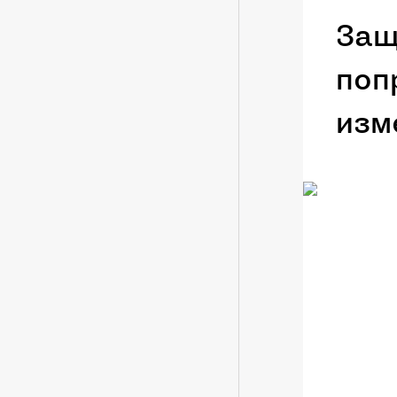
Защ
поп
изм