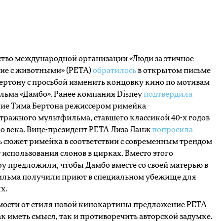
тво международной организации «Люди за этичное
ие с животными» (PETA)
обратилось
в открытом письме
ертону с просьбой изменить концовку кино по мотивам
ьма «Дамбо». Ранее компания Disney
подтвердила
ние Тима Бертона режиссером римейка
ражного мультфильма, ставшего классикой 40-х годов
 века. Вице-президент PETA Лиза Ланж
попросила
 сюжет римейка в соответствии с современным трендом
т использования слонов в цирках. Вместо этого
у предложили, чтобы Дамбо вместе со своей матерью в
ильма получили приют в специальном убежище для
х.
мости от стиля новой кинокартины предложение PETA
к иметь смысл, так и противоречить авторской задумке.