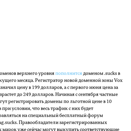
оменов верхнего уровня
пополнится
доменом .sucks в
кущего месяца. Регистратор новой доменной зоны Vox
азначил цену в 199 долларов, а с первого июня цена за
зрастет до 249 долларов. Начиная с сентября частные
гут регистрировать домены по льготной цене в 10
 при условии, что весь трафик с них будет
равляться на специальный бесплатный форум
ng.sucks. Правообладатели зарегистрированных
 марок уже сейчас могут выкупить соответствующие