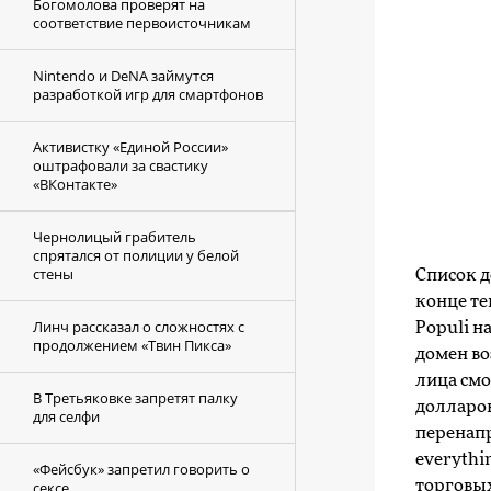
Богомолова проверят на
соответствие первоисточникам
Nintendo и DeNA займутся
разработкой игр для смартфонов
Активистку «Единой России»
оштрафовали за свастику
«ВКонтакте»
Чернолицый грабитель
спрятался от полиции у белой
стены
Список д
конце те
Линч рассказал о сложностях с
Populi н
продолжением «Твин Пикса»
домен во
лица смо
В Третьяковке запретят палку
долларов
для селфи
перенап
everythi
«Фейсбук» запретил говорить о
торговых
сексе