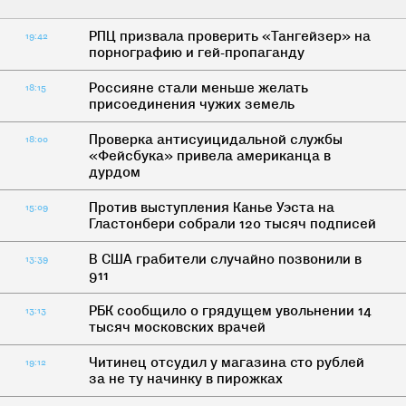
РПЦ призвала проверить «Тангейзер» на
19:42
порнографию и гей-пропаганду
Россияне стали меньше желать
18:15
присоединения чужих земель
Проверка антисуицидальной службы
18:00
«Фейсбука» привела американца в
дурдом
Против выступления Канье Уэста на
15:09
Гластонбери собрали 120 тысяч подписей
В США грабители случайно позвонили в
13:39
911
РБК сообщило о грядущем увольнении 14
13:13
тысяч московских врачей
Читинец отсудил у магазина cто рублей
19:12
за не ту начинку в пирожках