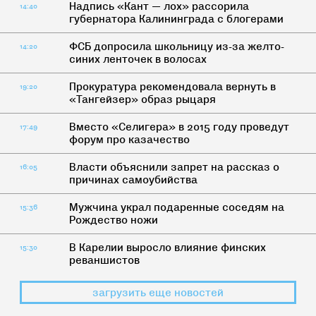
Надпись «Кант — лох» рассорила
14:40
губернатора Калининграда с блогерами
ФСБ допросила школьницу из-за желто-
14:20
синих ленточек в волосах
Прокуратура рекомендовала вернуть в
19:20
«Тангейзер» образ рыцаря
Вместо «Селигера» в 2015 году проведут
17:49
форум про казачество
Власти объяснили запрет на рассказ о
16:05
причинах самоубийства
Мужчина украл подаренные соседям на
15:36
Рождество ножи
В Карелии выросло влияние финских
15:30
реваншистов
загрузить еще новостей