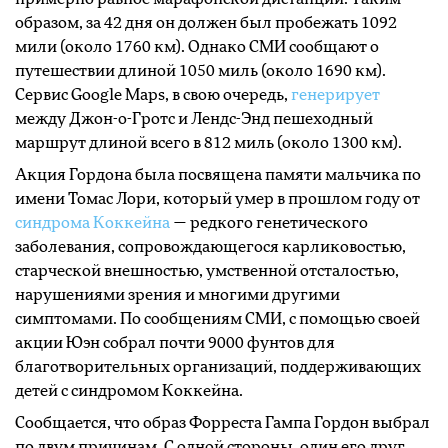
образом, за 42 дня он должен был пробежать 1092
мили (около 1760 км). Однако СМИ сообщают о
путешествии длиной 1050 миль (около 1690 км).
Сервис Google Maps, в свою очередь,
генерирует
между Джон-о-Гротс и Лендс-Энд пешеходный
маршрут длиной всего в 812 миль (около 1300 км).
Акция Гордона была посвящена памяти мальчика по
имени Томас Лори, который умер в прошлом году от
синдрома Коккейна
— редкого генетического
заболевания, сопровождающегося карликовостью,
старческой внешностью, умственной отсталостью,
нарушениями зрения и многими другими
симптомами. По сообщениям СМИ, с помощью своей
акции Юэн собрал почти 9000 фунтов для
благотворительных организаций, поддерживающих
детей с синдромом Коккейна.
Сообщается, что образ Форреста Гампа Гордон выбрал
по двум причинам. С одной стороны, один его друг