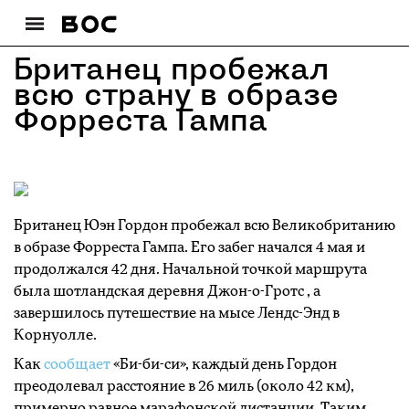
Британец пробежал
всю страну в образе
Форреста Гампа
Британец Юэн Гордон пробежал всю Великобританию
в образе Форреста Гампа. Его забег начался 4 мая и
продолжался 42 дня. Начальной точкой маршрута
была шотландская деревня Джон-о-Гротс , а
завершилось путешествие на мысе Лендс-Энд в
Корнуолле.
Как
сообщает
«Би-би-си», каждый день Гордон
преодолевал расстояние в 26 миль (около 42 км),
примерно равное марафонской дистанции. Таким