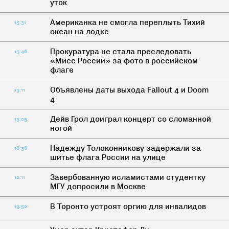
уток
Американка не смогла переплыть Тихий
15:31
океан на лодке
Прокуратура не стала преследовать
13:46
«Мисс России» за фото в российском
флаге
Объявлены даты выхода Fallout 4 и Doom
13:11
4
Дейв Грол доиграл концерт со сломанной
13:05
ногой
Надежду Толоконникову задержали за
18:38
шитье флага России на улице
Завербованную исламистами студентку
12:11
МГУ допросили в Москве
В Торонто устроят оргию для инвалидов
19:52