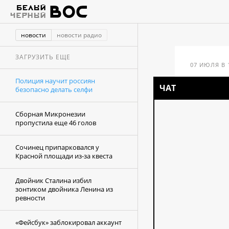
новости
новости радио
ЗАГРУЗИТЬ ЕЩЕ
07 ИЮЛЯ В 
Полиция научит россиян
ЧАТ
безопасно делать селфи
Пол
Сборная Микронезии
без
пропустила еще 46 голов
Сочинец припарковался у
Красной площади из-за квеста
Двойник Сталина избил
зонтиком двойника Ленина из
ревности
«Фейсбук» заблокировал аккаунт