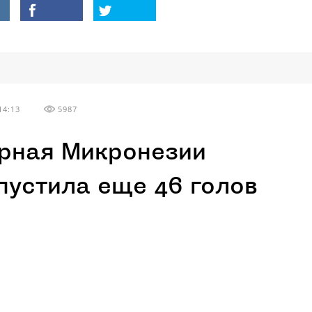
14:13
5987
рная Микронезии
пустила еще 46 голов