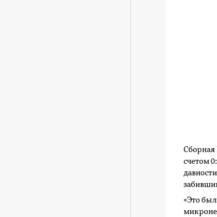
Сборная
счетом 0
давности
забивший
«Это был
микронез