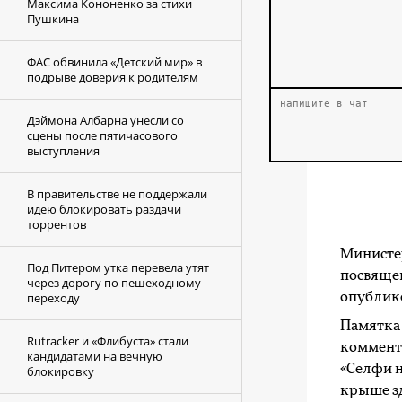
Максима Кононенко за стихи
Пушкина
ФАС обвинила «Детский мир» в
подрыве доверия к родителям
Дэймона Албарна унесли со
сцены после пятичасового
выступления
В правительстве не поддержали
идею блокировать раздачи
торрентов
Министе
Под Питером утка перевела утят
посвяще
через дорогу по пешеходному
переходу
опублико
Памятка
Rutracker и «Флибуста» стали
коммента
кандидатами на вечную
«Селфи н
блокировку
крыше зд