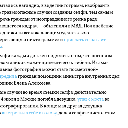
тались наглядно, в виде пиктограмм, изобразить
 травмоопасные случаи создания селфи, тем самым
речь граждан от неоправданного риска ради
ающегося кадра», — объяснили в МВД. Полицейские
редложили всем желающим сделать свою
терегающую пиктограмму» и
прислать ее на сайт
а
.
елфи каждый должен подумать о том, что погоня за
вом лайков может привести его к гибели. И самая
льная фотография может стать посмертной»,
предила
граждан помощник министра внутренних дел
вник Елена Алексеева.
ые случаи во время съемки селфи действительно
 4 июля в Москве погибла девушка,
упав с моста
во
тографирования. В конце мая другая девушка
о
выстрелила себе в голову,
делая селфи с пистолетом.