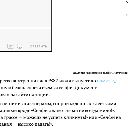
ОТВЕТИТЬ
Processing
dropped
files...
Памятка «Безопасное селфи». Источник:
рство внутренних дел РФ 7 июля выпустило
памятку
,
нную безопасности съемки селфи. Документ
ван на сайте полиции.
 состоит из пиктограмм, сопровожденных хлесткими
риями вроде «Селфи с животными не всегда мило!»,
а трассе — можешь не успеть кликнуть!» или «Селфи на
ания — высоко падать!».