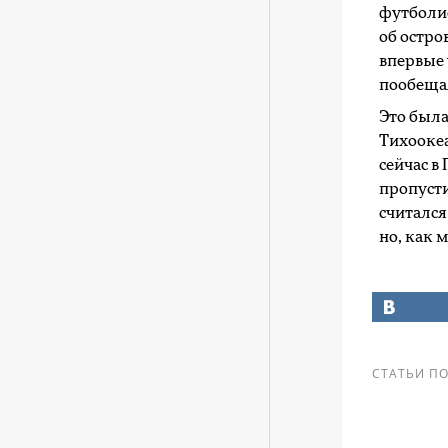
футболис
об остров
впервые 
пообещал
Это была
Тихоокеа
сейчас в
пропусти
считалс
но, как 
СТАТЬИ ПО