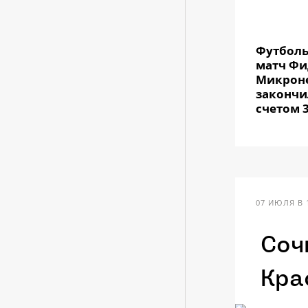
Футбол
матч Фи
Микрон
закончи
счетом 3
07 ИЮЛЯ В 
Соч
Кра