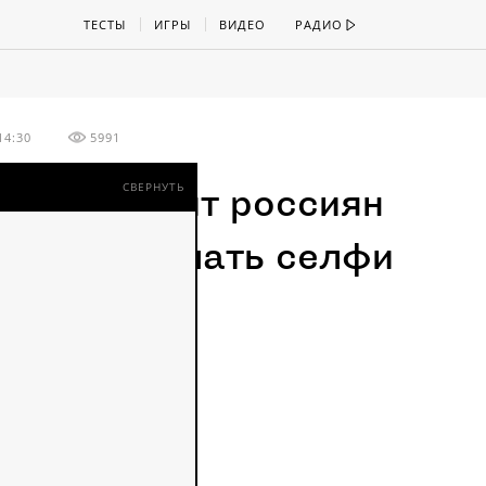
ТЕСТЫ
ИГРЫ
ВИДЕО
РАДИО
14:30
5991
СВЕРНУТЬ
иция научит россиян
опасно делать селфи