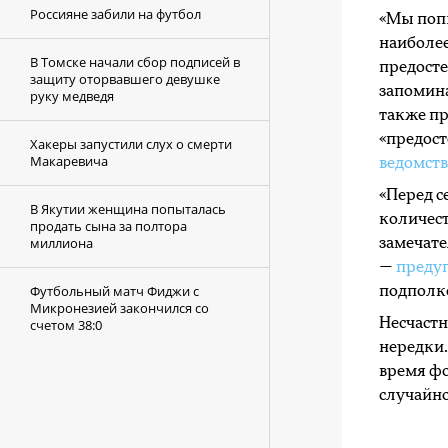
Россияне забили на футбол
«Мы попы
наиболее
В Томске начали сбор подписей в
предосте
защиту оторвавшего девушке
запомин
руку медведя
также п
«предос
Хакеры запустили слух о смерти
Макаревича
ведомств
«Перед с
В Якутии женщина попыталась
количест
продать сына за полтора
миллиона
замечате
—
преду
Футбольный матч Фиджи с
подполко
Микронезией закончился со
Несчастн
счетом 38:0
нередки.
время фо
случайн