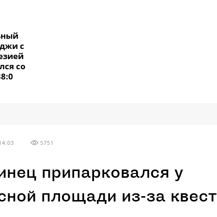
ьный
джи с
езией
лся со
8:0
14:03
5751
инец припарковался у
сной площади из-за квес