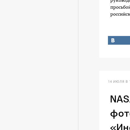
руководс
просьбой
российск
14 ИЮЛЯ В 
NAS
фот
«Ин