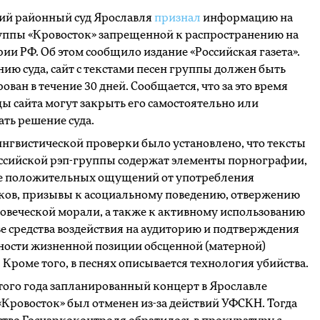
ий районный суд Ярославля
признал
информацию на
руппы «Кровосток» запрещенной к распространению на
ии РФ. Об этом сообщило издание «Российская газета».
ию суда, сайт с текстами песен группы должен быть
ован в течение 30 дней. Сообщается, что за это время
ы сайта могут закрыть его самостоятельно или
ть решение суда.
ингвистической проверки было установлено, что тексты
оссийской рэп-группы содержат элементы порнографии,
е положительных ощущений от употребления
ков, призывы к асоциальному поведению, отвержению
овеческой морали, а также к активному использованию
ве средства воздействия на аудиторию и подтверждения
ности жизненной позиции обсценной (матерной)
 Кроме того, в песнях описывается технология убийства.
того года запланированный концерт в Ярославле
Кровосток» был отменен из-за действий УФСКН. Тогда