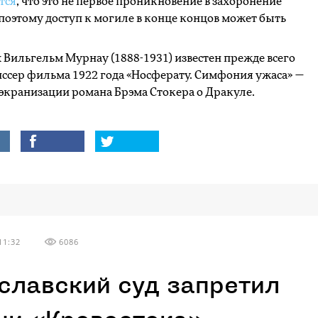
тся
, что это не первое проникновение в захоронение
поэтому доступ к могиле в конце концов может быть
Вильгельм Мурнау (1888-1931) известен прежде всего
ссер фильма 1922 года «Носферату. Симфония ужаса» —
экранизации романа Брэма Стокера о Дракуле.
11:32
6086
славский суд запретил