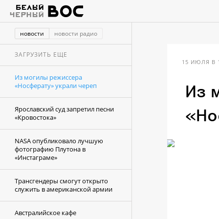
новости
новости радио
ЗАГРУЗИТЬ ЕЩЕ
15 ИЮЛЯ В 
Из могилы режиссера
«Носферату» украли череп
Из 
Ярославский суд запретил песни
«Но
«Кровостока»
NASA опубликовало лучшую
фотографию Плутона в
«Инстаграме»
Трансгендеры смогут открыто
служить в американской армии
Австралийское кафе