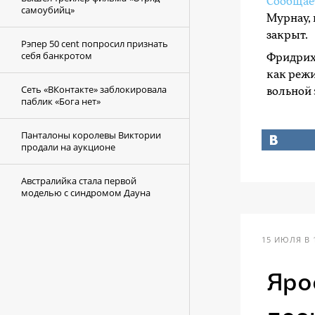
Сообщае
самоубийц»
Мурнау, 
закрыт.
Рэпер 50 cent попросил признать
себя банкротом
Фридрих 
как режи
Сеть «ВКонтакте» заблокировала
вольной 
паблик «Бога нет»
Панталоны королевы Виктории
продали на аукционе
Австралийка стала первой
моделью с синдромом Дауна
15 ИЮЛЯ В 
Яро