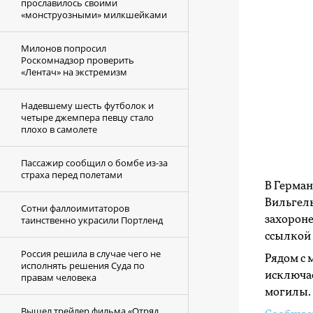
прославилось своими
«монструозными» милкшейками
Милонов попросил
Роскомнадзор проверить
«Лентач» на экстремизм
Надевшему шесть футболок и
четыре джемпера певцу стало
плохо в самолете
Пассажир сообщил о бомбе из-за
страха перед полетами
В Герма
Вильгел
Сотни фаллоимитаторов
таинственно украсили Портленд
захороне
ссылкой 
Россия решила в случае чего не
Рядом с 
исполнять решения Суда по
исключае
правам человека
могилы.
Вышел трейлер фильма «Отряд