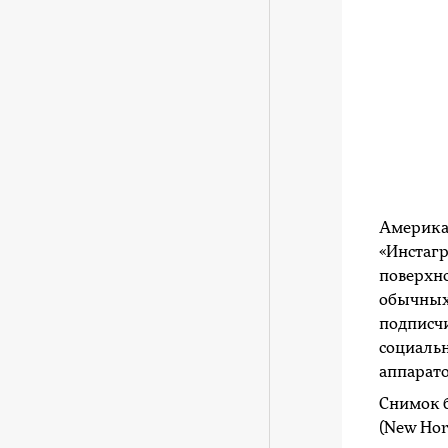
Америка
«Инстаг
поверхно
обычных 
подписчи
социаль
аппарато
Снимок б
(New Hor