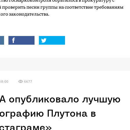
тво Госнаркоконтроля обратилось в прокуратуру с
 проверить песни группы на соответствие требованиям
ого законодательства.
18:00
6677
A опубликовало лучшую
ографию Плутона в
стаграме»