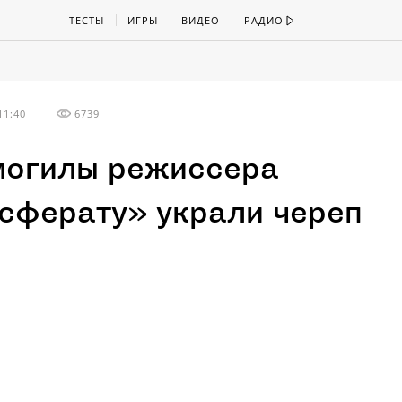
ТЕСТЫ
ИГРЫ
ВИДЕО
РАДИО
11:40
6739
могилы режиссера
сферату» украли череп