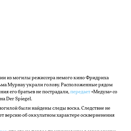
нии из могилы режиссера немого кино Фридриха
ьма Мурнау украли голову. Расположенные рядом
ния его братьев не пострадали,
передает
«Медуза» со
на Der Spiegel.
могилой были найдены следы воска. Следствие не
т версию об оккультном характере оскверненения