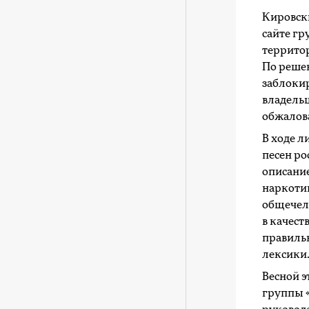
Кировск
сайте г
территор
По решен
заблокир
владельц
обжалова
В ходе л
песен р
описани
наркоти
общечел
в качест
правиль
лексики.
Весной э
группы «