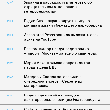
Украинцы рассказали в интервью об
17:08
отрицательном отношении к
гетеросексуалам
Ридли Скотт экранизирует книгу по
19:00
мотивам жизни сбежавшего наркобарона
Associated Press решило выложить свой
17:00
архив на YouTube
Роскомнадзор предупредил радио
16:00
«Говорит Москва» за эфир о свингерах
Мэрия Архангельска запретила гей-
15:17
парад в день ВДВ
Малдер и Скалли заговорили в
13:43
очередном тизере «Секретных
материалов»
Видео с девочкой на поводке
13:14
заинтересовало полицию Екатеринбурга
Colta.ru получила от Роскомнадзора
12:33