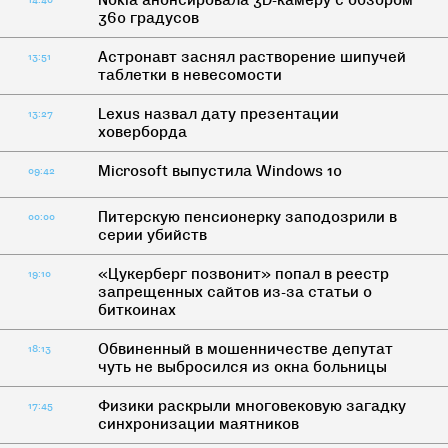
Nokia анонсировала 3D-камеру с обзором
14:40
360 градусов
Астронавт заснял растворение шипучей
13:51
таблетки в невесомости
Lexus назвал дату презентации
13:27
ховерборда
Microsoft выпустила Windows 10
09:42
Питерскую пенсионерку заподозрили в
00:00
серии убийств
«Цукерберг позвонит» попал в реестр
19:10
запрещенных сайтов из-за статьи о
биткоинах
Обвиненный в мошенничестве депутат
18:13
чуть не выбросился из окна больницы
Физики раскрыли многовековую загадку
17:45
синхронизации маятников