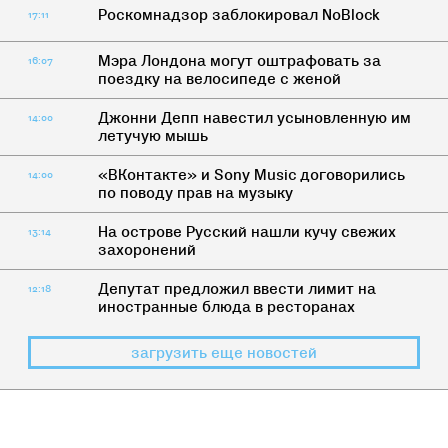
Роскомнадзор заблокировал NoBlock
17:11
Мэра Лондона могут оштрафовать за
16:07
поездку на велосипеде с женой
Джонни Депп навестил усыновленную им
14:00
летучую мышь
«ВКонтакте» и Sony Music договорились
14:00
по поводу прав на музыку
На острове Русский нашли кучу свежих
13:14
захоронений
Депутат предложил ввести лимит на
12:18
иностранные блюда в ресторанах
загрузить еще новостей