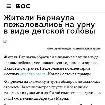
Жители Барнаула
пожаловались на урну
в виде детской головы
Фото: Сергей Укладов / «Комсомольская правда»
Жители Барнаула обратили внимание на урну в виде
головы ребенка, установленную в одном из дворов на
Павловском тракте. Недовольные комментарии
местных
опубликовала
«Комсомольская правда».
«Я присела на скамейку и чуть в обморок не свалилась
от ужаса. На меня смотрел грустный бетонный
мальчик с окурками в разбитой голове», — поделилась
с «КП» жительница Барнаула Мария.