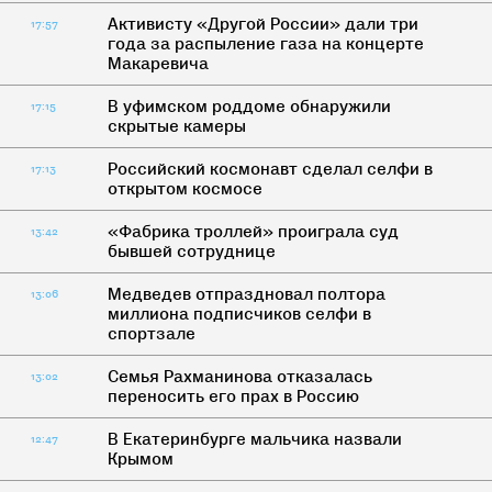
Активисту «Другой России» дали три
17:57
года за распыление газа на концерте
Макаревича
В уфимском роддоме обнаружили
17:15
скрытые камеры
Российский космонавт сделал селфи в
17:13
открытом космосе
«Фабрика троллей» проиграла суд
13:42
бывшей сотруднице
Медведев отпраздновал полтора
13:06
миллиона подписчиков селфи в
спортзале
Семья Рахманинова отказалась
13:02
переносить его прах в Россию
В Екатеринбурге мальчика назвали
12:47
Крымом