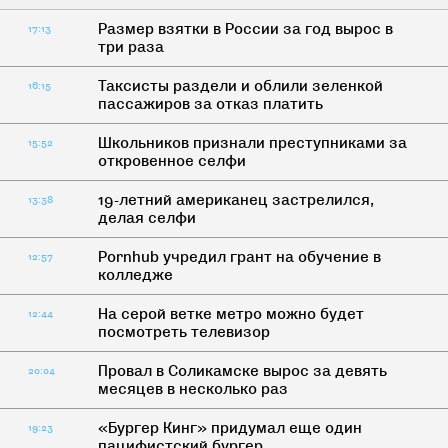
Размер взятки в России за год вырос в
17:13
три раза
Таксисты раздели и облили зеленкой
16:15
пассажиров за отказ платить
Школьников признали преступниками за
15:52
откровенное селфи
19-летний американец застрелился,
13:38
делая селфи
Pornhub учредил грант на обучение в
12:57
колледже
На серой ветке метро можно будет
12:44
посмотреть телевизор
Провал в Соликамске вырос за девять
20:04
месяцев в несколько раз
«Бургер Кинг» придумал еще один
19:23
пацифистский бургер