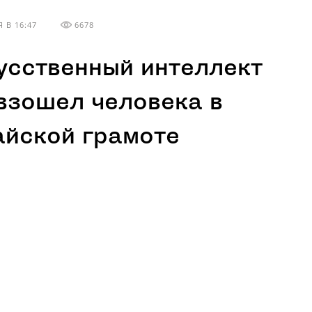
 В 16:47
6678
усственный интеллект
взошел человека в
айской грамоте