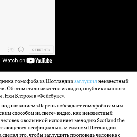
ОТВЕТИТЬ
Processing
dropped
files...
дника-гомофоба из Шотландии
заглушил
неизвестный
. Об этом стало известно из видео, опубликованного
 Лэхи Блэром в «Фейсбуке».
 под названием «Парень побеждает гомофоба самым
ким способом на свете» видно, как неизвестный
человек с волынкой исполняет мелодию Scotland the
считающеюся неофициальным гимном Шотландии.
сделал это, чтобы заглушить проповедь человека с