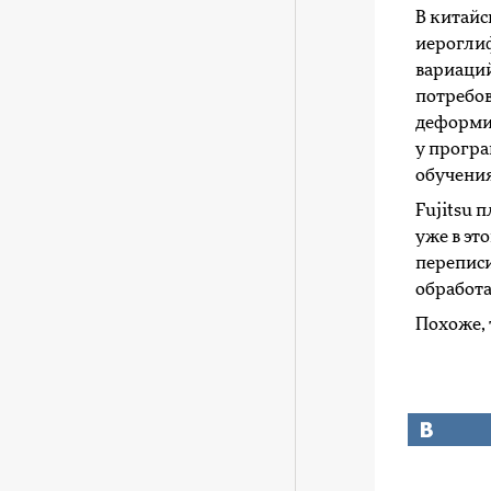
В китайс
иероглиф
вариаций
потребов
деформи
у програ
обучения
Fujitsu 
уже в эт
переписи
обработа
Похоже, 