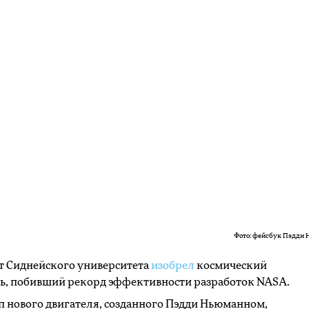
Фото: фейсбук Пэдди
т Сиднейского университета
изобрел
космический
ь, побивший рекорд эффективности разработок NASA.
 нового двигателя, созданного Пэдди Ньюманном,