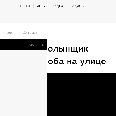
ТЕСТЫ
ИГРЫ
ВИДЕО
РАДИО
 В 18:09
19560
СВЕРНУТЬ
отландии волынщик
кнул гомофоба на улице