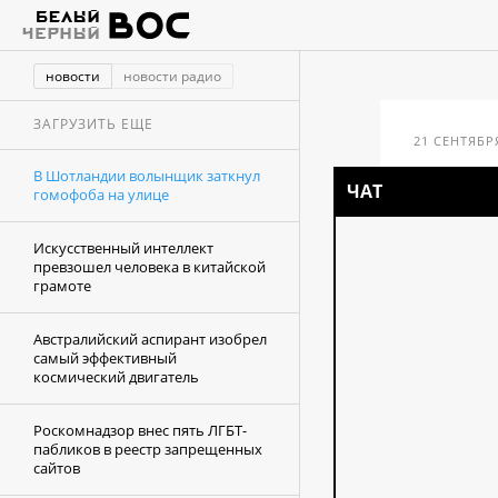
новости
новости радио
ЗАГРУЗИТЬ ЕЩЕ
21 СЕНТЯБРЯ
В Шотландии волынщик заткнул
ЧАТ
гомофоба на улице
В Ш
Искусственный интеллект
зат
превзошел человека в китайской
грамоте
Австралийский аспирант изобрел
самый эффективный
космический двигатель
Роскомнадзор внес пять ЛГБТ-
пабликов в реестр запрещенных
сайтов