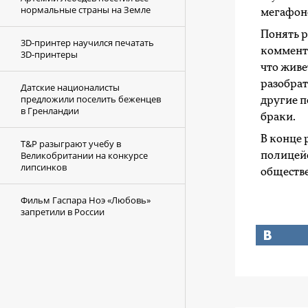
нормальные страны на Земле
мегафоно
Понять р
3D-принтер научился печатать
коммента
3D-принтеры
что живе
разобрат
Датские националисты
предложили поселить беженцев
другие п
в Гренландии
браки.
В конце 
T&P разыграют учебу в
Великобритании на конкурсе
полицейс
липсинков
обществе
Фильм Гаспара Ноэ «Любовь»
запретили в России