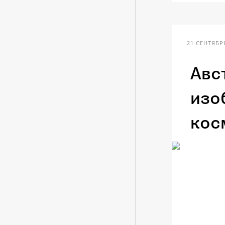
21 СЕНТЯБРЯ
Авс
изо
кос