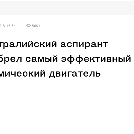
 В 16:34
5601
тралийский аспирант
брел самый эффективный
мический двигатель