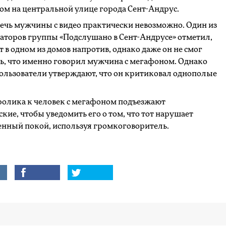
м на центральной улице города Сент-Андрус.
ечь мужчины с видео практически невозможно. Один из
торов группы «Подслушано в Сент-Андрусе» отметил,
т в одном из домов напротив, однако даже он не смог
ь, что именно говорил мужчина с мегафоном. Однако
ользователи утверждают, что он критиковал однополые
ролика к человек с мегафоном подъезжают
кие, чтобы уведомить его о том, что тот нарушает
нный покой, используя громкоговоритель.