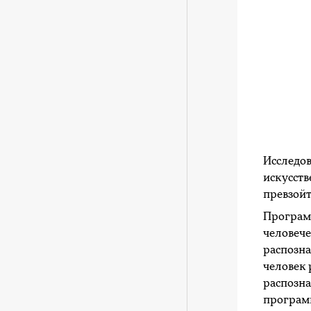
Исследов
искусств
превзойт
Програм
человече
распозна
человек 
распозна
программ