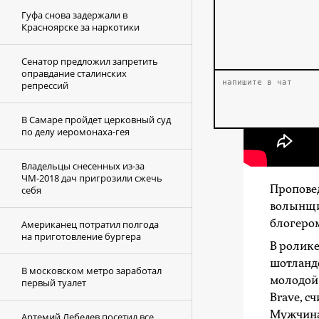
Гуфа снова задержали в
Красноярске за наркотики
Сенатор предложил запретить
оправдание сталинских
репрессий
В Самаре пройдет церковный суд
по делу иеромонаха-гея
Владельцы снесенных из-за
ЧМ-2018 дач пригрозили сжечь
себя
Пропове
волынщик
Американец потратил полгода
блогером
на приготовление бургера
В ролике
шотландс
В московском метро заработал
молодой 
первый туалет
Brave, 
Мужчина 
Артемий Лебедев посетил все