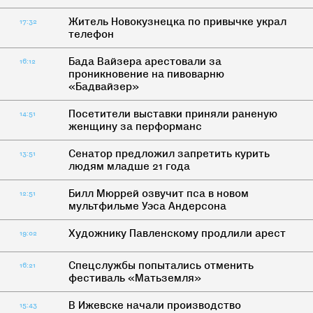
Житель Новокузнецка по привычке украл
17:32
телефон
Бада Вайзера арестовали за
16:12
проникновение на пивоварню
«Бадвайзер»
Посетители выставки приняли раненую
14:51
женщину за перформанс
Сенатор предложил запретить курить
13:51
людям младше 21 года
Билл Мюррей озвучит пса в новом
12:51
мультфильме Уэса Андерсона
Художнику Павленскому продлили арест
19:02
Спецслужбы попытались отменить
16:21
фестиваль «Матьземля»
В Ижевске начали производство
15:43