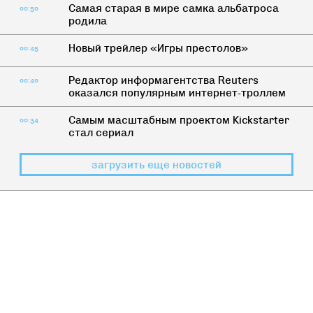
Самая старая в мире самка альбатроса
00:50
родила
Новый трейлер «Игры престолов»
00:45
Редактор информагентства Reuters
00:40
оказался популярным интернет-троллем
Самым масштабным проектом Kickstarter
00:34
стал сериал
загрузить еще новостей
КАК ЖИТЬ
>
МУЗЫКА
7 причин опять слушать музыку