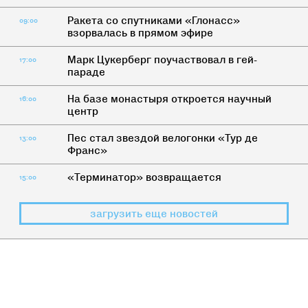
Ракета со спутниками «Глонасс»
09:00
взорвалась в прямом эфире
Марк Цукерберг поучаствовал в гей-
17:00
параде
На базе монастыря откроется научный
16:00
центр
Пес стал звездой велогонки «Тур де
13:00
Франс»
«Терминатор» возвращается
15:00
загрузить еще новостей
ДИЧЬ
Бороды и их хозяева: 7 типов