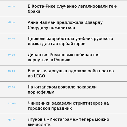
В Коста-Рике случайно легализовали гей-
14:00
браки
Анна Чапман предложила Эдварду
18:00
Сноудену пожениться
Церковь разработала учебник русского
17:30
языка для гастарбайтеров
Династия Романовых собирается
17:00
вернуться в Россию
Безногая девушка сделала себе протез
19:00
из LEGO
На китайском вокзале показали
17:00
порнофильм
Чиновники заказали стриптизеров на
20:00
городской праздник
Лгунов в «Инстаграме» теперь можно
15:00
вычислить